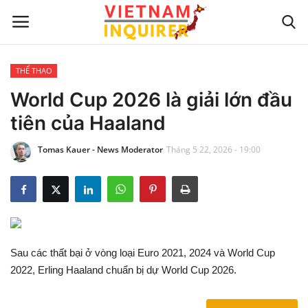
THỂ THAO
Trang chủ
World Cup 2026 là giải lớn đầu
tiên của Haaland
Liên hệ
Tomas Kauer - News Moderator
Tháng 5 22, 2026 - 19:00
TIN TỨC THẾ GIỚI
CẬP NHẬT
VIỆC KINH DOANH
Sau các thất bại ở vòng loại Euro 2021, 2024 và World Cup
CÔNG NGHỆ
2022, Erling Haaland chuẩn bị dự World Cup 2026.
SỰ GIẢI TRÍ