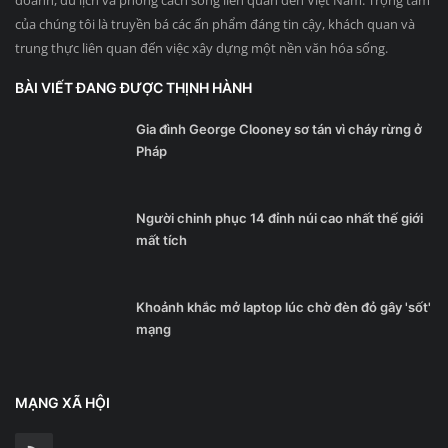
doanh, du lịch và phong cách sống liên quan đến Việt Nam. Trọng tâm
của chúng tôi là truyền bá các ấn phẩm đáng tin cậy, khách quan và
trung thực liên quan đến việc xây dựng một nền văn hóa sống.
BÀI VIẾT ĐANG ĐƯỢC THỊNH HÀNH
Gia đình George Clooney sơ tán vì cháy rừng ở
Pháp
Người chinh phục 14 đỉnh núi cao nhất thế giới
mất tích
Khoảnh khắc mở laptop lúc chờ đèn đỏ gây 'sốt'
mạng
MẠNG XÃ HỘI