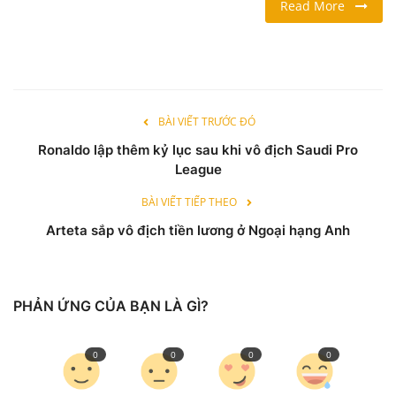
Read More
LỐI SỐNG
DU LỊCH
BÀI VIẾT TRƯỚC ĐÓ
THỂ THAO
Ronaldo lập thêm kỷ lục sau khi vô địch Saudi Pro
League
Ngôn ngữ
BÀI VIẾT TIẾP THEO
English
Vietnamese
Arteta sắp vô địch tiền lương ở Ngoại hạng Anh
PHẢN ỨNG CỦA BẠN LÀ GÌ?
0
0
0
0