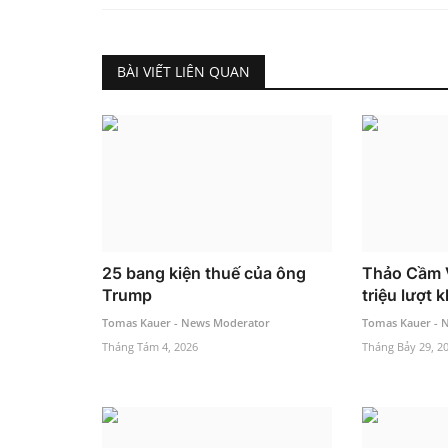
BÀI VIẾT LIÊN QUAN
25 bang kiện thuế của ông
Thảo Cầm V
Trump
triệu lượt
Tomas Kauer - News Moderator
Tomas Kauer - 
Tháng Tám 4, 2026
Tháng Bảy 29, 2