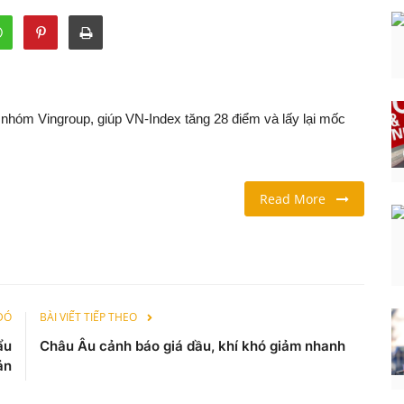
à nhóm Vingroup, giúp VN-Index tăng 28 điểm và lấy lại mốc
Read More
 ĐÓ
BÀI VIẾT TIẾP THEO
ẩu
Châu Âu cảnh báo giá dầu, khí khó giảm nhanh
ản