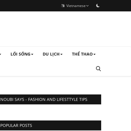
Vietnamese
LỐI SỐNG
DU LỊCH
THỂ THAO
NOUBI SAYS - FASHION AND LIFESTTYLE TIPS
POPULAR POSTS