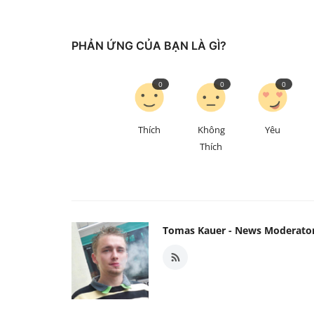
PHẢN ỨNG CỦA BẠN LÀ GÌ?
0
0
0
Thích
Không
Yêu
Thích
Tomas Kauer - News Moderato