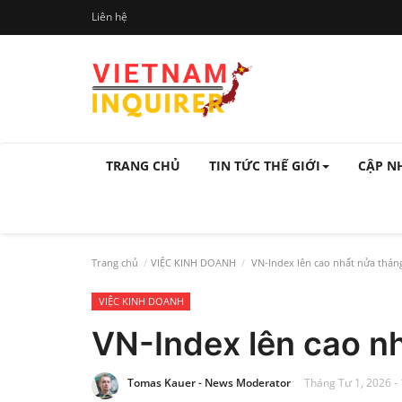
Liên hệ
TRANG CHỦ
TIN TỨC THẾ GIỚI
CẬP N
Trang chủ
VIỆC KINH DOANH
VN-Index lên cao nhất nửa thán
VIỆC KINH DOANH
VN-Index lên cao n
Tomas Kauer - News Moderator
Tháng Tư 1, 2026 -