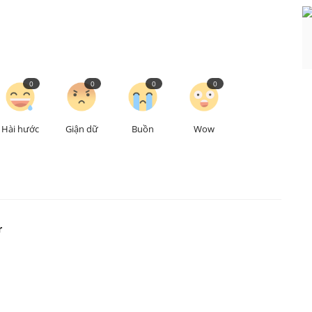
0
0
0
0
Hài hước
Giận dữ
Buồn
Wow
r