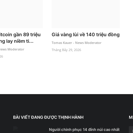
itcoin gần 89 triệu
Giá vàng lùi về 140 triệu đồng
g lay niềm ti...
Tomas Kauer - News Moderator
News Moderator
Tháng Bảy 29, 2026
26
BÀI VIẾT ĐANG ĐƯỢC THỊNH HÀNH
M
Người chinh phục 14 đỉnh núi cao nhất