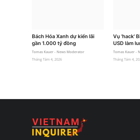
Bách Hóa Xanh dự kiến lãi
Vụ 'hack' B
gần 1.000 tỷ đồng
USD làm lun
Tomas Kauer - News Moderator
Tomas Kauer - 
Tháng Tám 4, 2026
Tháng Tám 4, 20