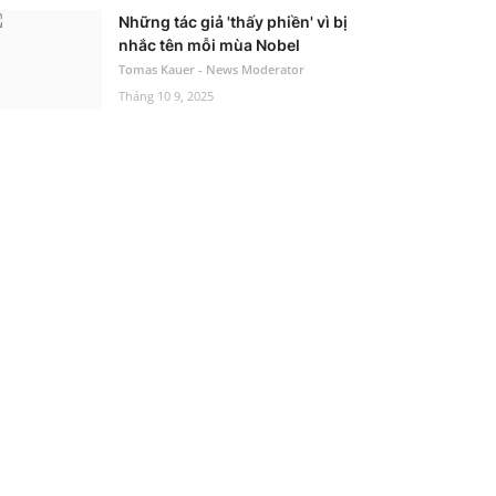
Những tác giả 'thấy phiền' vì bị
nhắc tên mỗi mùa Nobel
Tomas Kauer - News Moderator
Tháng 10 9, 2025