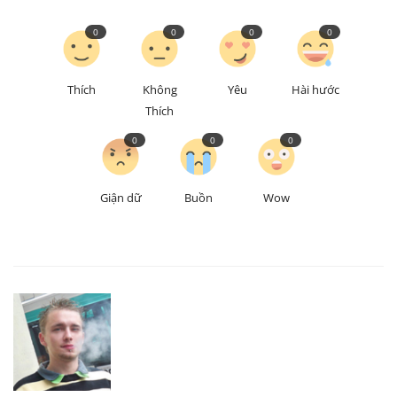
0
0
0
0
Thích
Không
Yêu
Hài hước
Thích
0
0
0
Giận dữ
Buồn
Wow