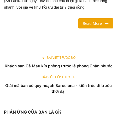
(Sri Lanka) từ ngày 16/8 do nhu cầu đi lại giữa hai nước tăng
nhanh, với giá vé khứ hồi ưu đãi từ 7 triệu đồng.
LỐI SỐNG
Read More
DU LỊCH
THỂ THAO
Ngôn ngữ
BÀI VIẾT TRƯỚC ĐÓ
English
Vietnamese
Khách sạn Cà Mau kín phòng trước lễ phong Chân phước
BÀI VIẾT TIẾP THEO
Giải mã bàn cờ quy hoạch Barcelona - kiến trúc đi trước
thời đại
PHẢN ỨNG CỦA BẠN LÀ GÌ?