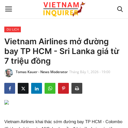
DU LỊCH
Trang chủ
Vietnam Airlines mở đường
bay TP HCM - Sri Lanka giá từ
Liên hệ
7 triệu đồng
TIN TỨC THẾ GIỚI
Tomas Kauer - News Moderator
Tháng Bảy 1, 2026 - 19:00
CẬP NHẬT
VIỆC KINH DOANH
CÔNG NGHỆ
Vietnam Airlines khai thác sớm đường bay TP HCM - Colombo
SỰ GIẢI TRÍ