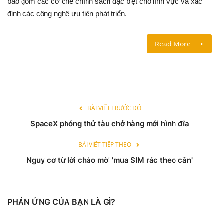
bao gồm các cơ chế chính sách đặc biệt cho lĩnh vực và xác
định các công nghệ ưu tiên phát triển.
LỐI SỐNG
Read More
DU LỊCH
THỂ THAO
Ngôn ngữ
BÀI VIẾT TRƯỚC ĐÓ
English
Vietnamese
SpaceX phóng thử tàu chở hàng mới hình đĩa
BÀI VIẾT TIẾP THEO
Nguy cơ từ lời chào mời 'mua SIM rác theo cân'
PHẢN ỨNG CỦA BẠN LÀ GÌ?