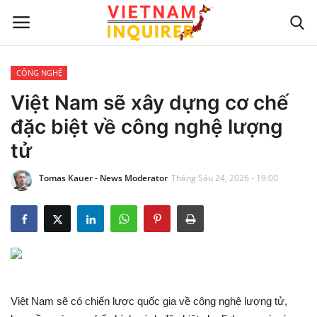
CÔNG NGHỆ
Trang chủ
Việt Nam sẽ xây dựng cơ chế
đặc biệt về công nghệ lượng
Liên hệ
tử
TIN TỨC THẾ GIỚI
Tomas Kauer - News Moderator
Tháng Sáu 24, 2026 - 19:00
CẬP NHẬT
VIỆC KINH DOANH
CÔNG NGHỆ
Việt Nam sẽ có chiến lược quốc gia về công nghệ lượng tử,
SỰ GIẢI TRÍ