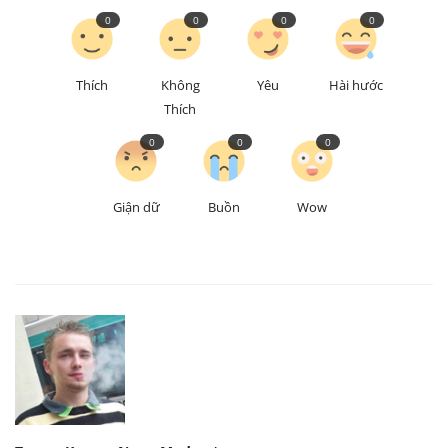
0
0
0
0
Thích
Không
Yêu
Hài hước
Thích
0
0
0
Giận dữ
Buồn
Wow