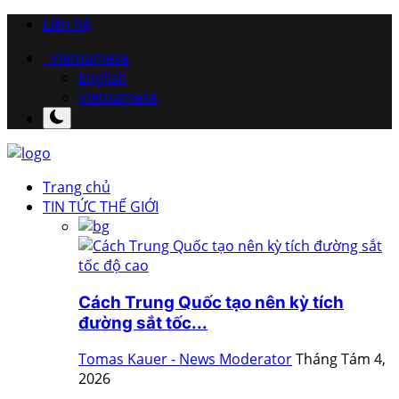
Liên hệ
Vietnamese
English
Vietnamese
Trang chủ
TIN TỨC THẾ GIỚI
Cách Trung Quốc tạo nên kỳ tích
đường sắt tốc...
Tomas Kauer - News Moderator
Tháng Tám 4,
2026