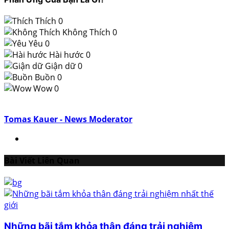
Thích
0
Không Thích
0
Yêu
0
Hài hước
0
Giận dữ
0
Buồn
0
Wow
0
Tomas Kauer - News Moderator
Bài Viết Liên Quan
Những bãi tắm khỏa thân đáng trải nghiệm