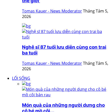
thế giới'
Tomas Kauer - News Moderator
Tháng Tám 5,
2026
Nghệ sĩ 87 tuổi lưu diễn cùng con trai
ba tuổi
Tomas Kauer - News Moderator
Tháng Tám 5,
2026
LỐI SỐNG
Món quà của những người dưng cho
cô bé mồ côi...