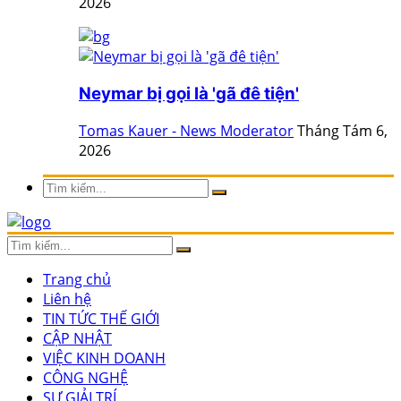
2026
Neymar bị gọi là 'gã đê tiện'
Tomas Kauer - News Moderator
Tháng Tám 6,
2026
Trang chủ
Liên hệ
TIN TỨC THẾ GIỚI
CẬP NHẬT
VIỆC KINH DOANH
CÔNG NGHỆ
SỰ GIẢI TRÍ