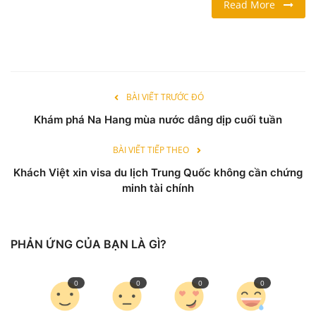
Read More
LỐI SỐNG
DU LỊCH
BÀI VIẾT TRƯỚC ĐÓ
THỂ THAO
Khám phá Na Hang mùa nước dâng dịp cuối tuần
Ngôn ngữ
BÀI VIẾT TIẾP THEO
English
Vietnamese
Khách Việt xin visa du lịch Trung Quốc không cần chứng
minh tài chính
PHẢN ỨNG CỦA BẠN LÀ GÌ?
0
0
0
0