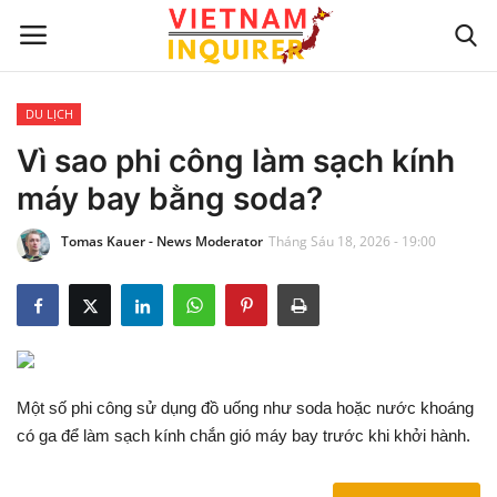
DU LỊCH
Trang chủ
Vì sao phi công làm sạch kính
máy bay bằng soda?
Liên hệ
Tomas Kauer - News Moderator
Tháng Sáu 18, 2026 - 19:00
TIN TỨC THẾ GIỚI
CẬP NHẬT
VIỆC KINH DOANH
Một số phi công sử dụng đồ uống như soda hoặc nước khoáng
CÔNG NGHỆ
có ga để làm sạch kính chắn gió máy bay trước khi khởi hành.
SỰ GIẢI TRÍ