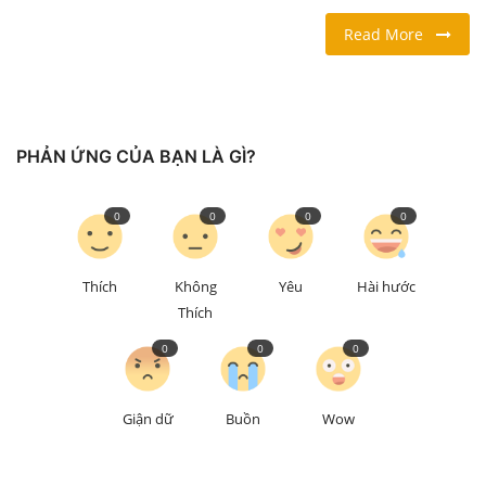
Read More
LỐI SỐNG
DU LỊCH
PHẢN ỨNG CỦA BẠN LÀ GÌ?
THỂ THAO
Ngôn ngữ
0
0
0
0
English
Vietnamese
Thích
Không
Yêu
Hài hước
Thích
0
0
0
Giận dữ
Buồn
Wow