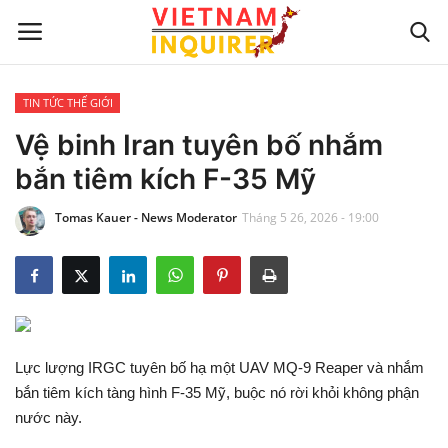
TIN TỨC THẾ GIỚI
Trang chủ
Vệ binh Iran tuyên bố nhắm
bắn tiêm kích F-35 Mỹ
Liên hệ
Tomas Kauer - News Moderator
Tháng 5 26, 2026 - 19:00
TIN TỨC THẾ GIỚI
CẬP NHẬT
VIỆC KINH DOANH
Lực lượng IRGC tuyên bố hạ một UAV MQ-9 Reaper và nhắm
CÔNG NGHỆ
bắn tiêm kích tàng hình F-35 Mỹ, buộc nó rời khỏi không phận
nước này.
SỰ GIẢI TRÍ