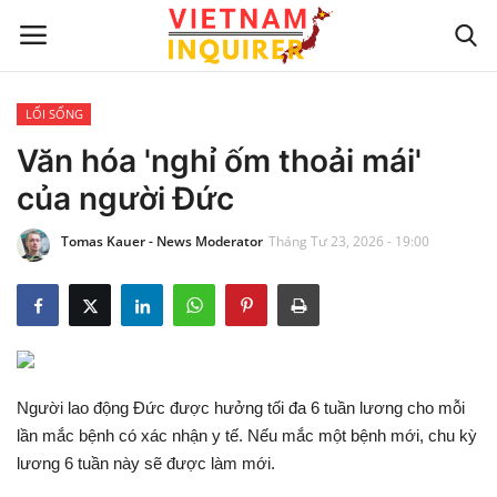
LỐI SỐNG
Trang chủ
Văn hóa 'nghỉ ốm thoải mái'
của người Đức
Liên hệ
Tomas Kauer - News Moderator
Tháng Tư 23, 2026 - 19:00
TIN TỨC THẾ GIỚI
CẬP NHẬT
VIỆC KINH DOANH
Người lao động Đức được hưởng tối đa 6 tuần lương cho mỗi
CÔNG NGHỆ
lần mắc bệnh có xác nhận y tế. Nếu mắc một bệnh mới, chu kỳ
lương 6 tuần này sẽ được làm mới.
SỰ GIẢI TRÍ