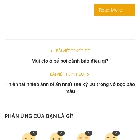
Read More
LỐI SỐNG
DU LỊCH
THỂ THAO
BÀI VIẾT TRƯỚC ĐÓ
Mùi clo ở bể bơi cảnh báo điều gì?
Ngôn ngữ
English
Vietnamese
BÀI VIẾT TIẾP THEO
Thiên tài nhiếp ảnh bí ẩn nhất thế kỷ 20 trong vỏ bọc bảo
mẫu
PHẢN ỨNG CỦA BẠN LÀ GÌ?
0
0
0
0