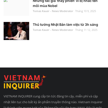
Những tác giả 'thấy phiền' vì bị nhắc tên
mỗi mùa Nobel
Tomas Kauer - News Moderator
Tháng 10 9, 2025
Thủ tướng Nhật Bản làm việc từ 3h sáng
Tomas Kauer - News Moderator
Tháng 11 12, 2025
VIETNAM INQUIRER cung cấp tin tức đáng tin cậy, miễn phí và cập
nhật liên tục cho bất kỳ ấn phẩm truyền thông nào. Vietnam Inquirer
là thành viên mạng lưới của Thông tấn xã Liên hợp (ANA). Đây là một