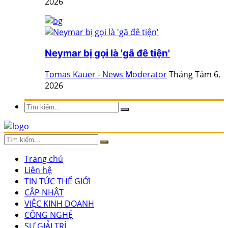
2026
Neymar bị gọi là 'gã đê tiện'
Tomas Kauer - News Moderator
Tháng Tám 6,
2026
Trang chủ
Liên hệ
TIN TỨC THẾ GIỚI
CẬP NHẬT
VIỆC KINH DOANH
CÔNG NGHỆ
SỰ GIẢI TRÍ