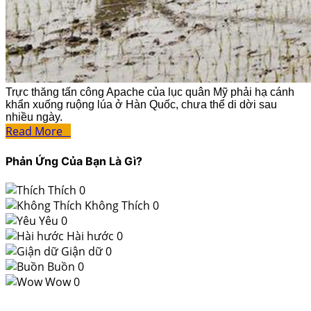
Trực thăng tấn công Apache của lục quân Mỹ phải hạ cánh
khẩn xuống ruộng lúa ở Hàn Quốc, chưa thể di dời sau
nhiều ngày.
Read More
Phản Ứng Của Bạn Là Gì?
Thích
0
Không Thích
0
Yêu
0
Hài hước
0
Giận dữ
0
Buồn
0
Wow
0