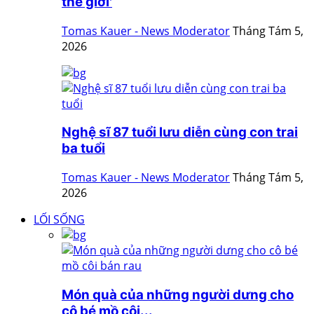
thế giới'
Tomas Kauer - News Moderator
Tháng Tám 5,
2026
Nghệ sĩ 87 tuổi lưu diễn cùng con trai
ba tuổi
Tomas Kauer - News Moderator
Tháng Tám 5,
2026
LỐI SỐNG
Món quà của những người dưng cho
cô bé mồ côi...