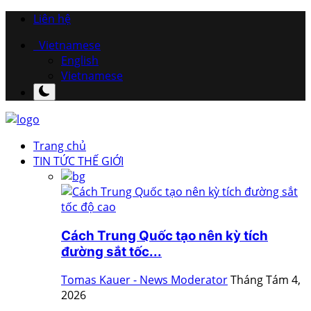
Liên hệ
Vietnamese
English
Vietnamese
Trang chủ
TIN TỨC THẾ GIỚI
Cách Trung Quốc tạo nên kỳ tích
đường sắt tốc...
Tomas Kauer - News Moderator
Tháng Tám 4,
2026