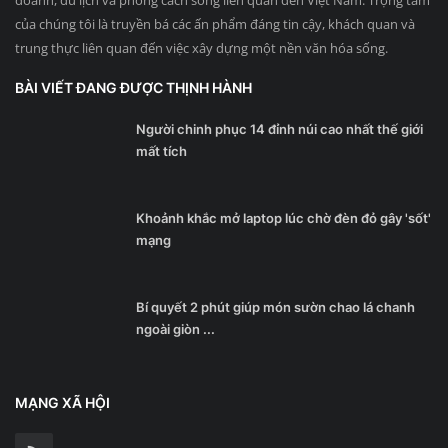
doanh, du lịch và phong cách sống liên quan đến Việt Nam. Trọng tâm
của chúng tôi là truyền bá các ấn phẩm đáng tin cậy, khách quan và
trung thực liên quan đến việc xây dựng một nền văn hóa sống.
BÀI VIẾT ĐANG ĐƯỢC THỊNH HÀNH
Người chinh phục 14 đỉnh núi cao nhất thế giới
mất tích
Khoảnh khắc mở laptop lúc chờ đèn đỏ gây 'sốt'
mạng
Bí quyết 2 phút giúp món sườn chao lá chanh
ngoài giòn ...
MẠNG XÃ HỘI