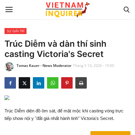
SỰ GIẢI TRÍ
Trang chủ
Trúc Diễm và dàn thí sinh
casting Victoria's Secret
Liên hệ
Tomas Kauer - News Moderator
Tháng 5 14, 2026 - 19:00
TIN TỨC THẾ GIỚI
CẬP NHẬT
VIỆC KINH DOANH
Trúc Diễm diện đồ ôm sát, để mặt mộc khi casting vòng trực
CÔNG NGHỆ
tiếp show nội y "đắt giá nhất hành tinh" Victoria's Secret.
SỰ GIẢI TRÍ