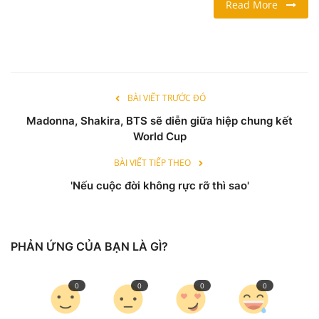
Read More
LỐI SỐNG
DU LỊCH
BÀI VIẾT TRƯỚC ĐÓ
THỂ THAO
Madonna, Shakira, BTS sẽ diễn giữa hiệp chung kết
World Cup
Ngôn ngữ
BÀI VIẾT TIẾP THEO
English
Vietnamese
'Nếu cuộc đời không rực rỡ thì sao'
PHẢN ỨNG CỦA BẠN LÀ GÌ?
0
0
0
0