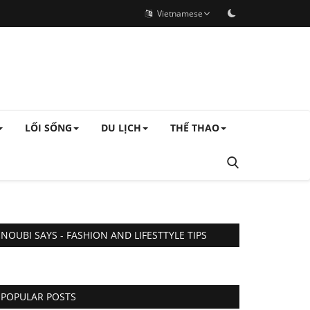
Vietnamese
LỐI SỐNG
DU LỊCH
THỂ THAO
NOUBI SAYS - FASHION AND LIFESTTYLE TIPS
POPULAR POSTS