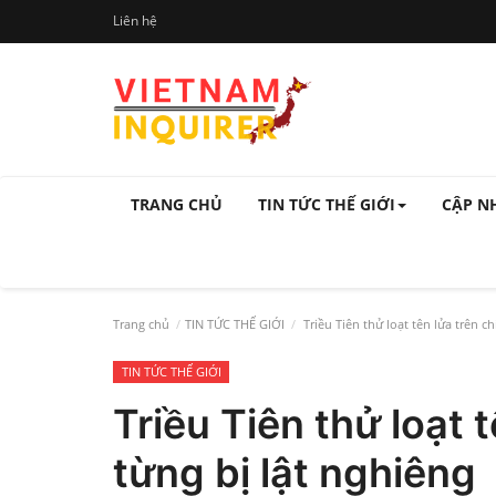
Liên hệ
TRANG CHỦ
TIN TỨC THẾ GIỚI
CẬP N
Trang chủ
TIN TỨC THẾ GIỚI
Triều Tiên thử loạt tên lửa trên c
TIN TỨC THẾ GIỚI
Triều Tiên thử loạt 
từng bị lật nghiêng