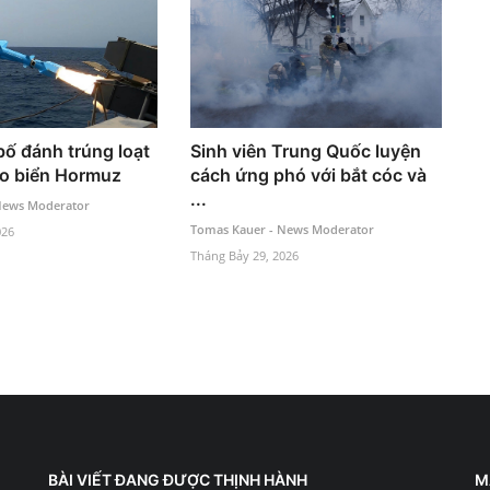
bố đánh trúng loạt
Sinh viên Trung Quốc luyện
eo biển Hormuz
cách ứng phó với bắt cóc và
...
News Moderator
Tomas Kauer - News Moderator
026
Tháng Bảy 29, 2026
BÀI VIẾT ĐANG ĐƯỢC THỊNH HÀNH
M