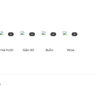
0
0
0
0
Hài hước
Giận dữ
Buồn
Wow
r