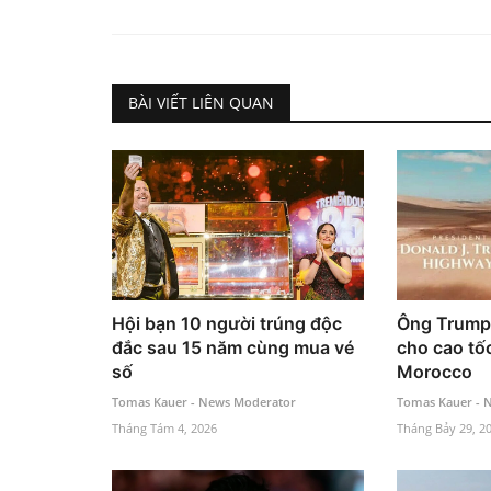
BÀI VIẾT LIÊN QUAN
Hội bạn 10 người trúng độc
Ông Trump 
đắc sau 15 năm cùng mua vé
cho cao tố
số
Morocco
Tomas Kauer - News Moderator
Tomas Kauer - 
Tháng Tám 4, 2026
Tháng Bảy 29, 2