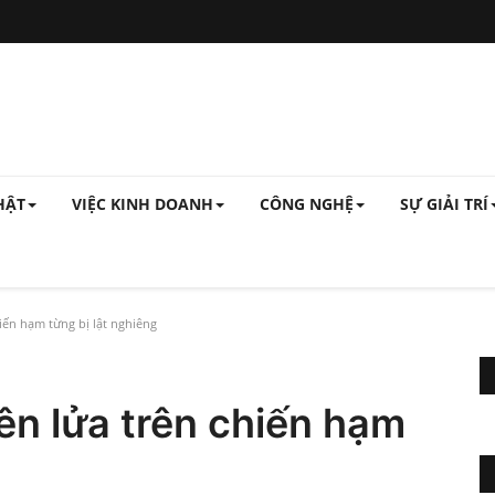
HẬT
VIỆC KINH DOANH
CÔNG NGHỆ
SỰ GIẢI TRÍ
hiến hạm từng bị lật nghiêng
tên lửa trên chiến hạm