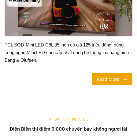
LỐI SỐNG
DU LỊCH
THỂ THAO
TCL SQD-Mini LED C8L 85 inch có giá 125 triệu đồng, dùng
công nghệ Mini LED cao cấp nhất cùng hệ thống loa hàng hiệu
Ngôn ngữ
Bang & Olufsen.
English
Vietnamese
Read More
BÀI VIẾT TRƯỚC ĐÓ
Điện Biên thí điểm 6.000 chuyến bay không người lái