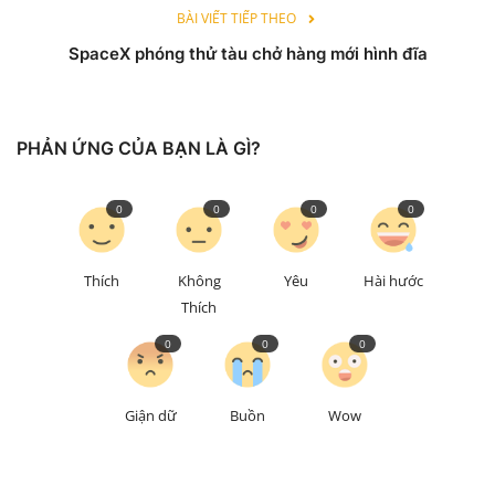
BÀI VIẾT TIẾP THEO
SpaceX phóng thử tàu chở hàng mới hình đĩa
PHẢN ỨNG CỦA BẠN LÀ GÌ?
0
0
0
0
Thích
Không
Yêu
Hài hước
Thích
0
0
0
Giận dữ
Buồn
Wow