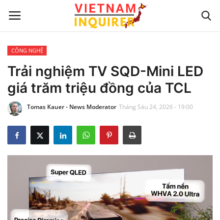
CÔNG NGHỆ
Trang chủ
Trải nghiệm TV SQD-Mini LED
giá trăm triệu đồng của TCL
Liên hệ
Tomas Kauer - News Moderator
Tháng Sáu 24, 2026 - 19:00
TIN TỨC THẾ GIỚI
CẬP NHẬT
VIỆC KINH DOANH
CÔNG NGHỆ
SỰ GIẢI TRÍ