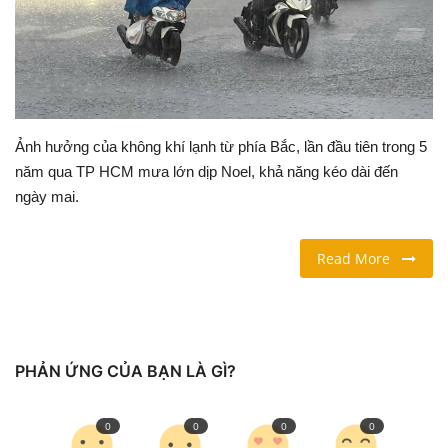
LỐI SỐNG
DU LỊCH
THỂ THAO
Ảnh hưởng của không khí lạnh từ phía Bắc, lần đầu tiên trong 5
năm qua TP HCM mưa lớn dịp Noel, khả năng kéo dài đến
Ngôn ngữ
ngày mai.
English
Vietnamese
Read More
PHẢN ỨNG CỦA BẠN LÀ GÌ?
0
0
0
0