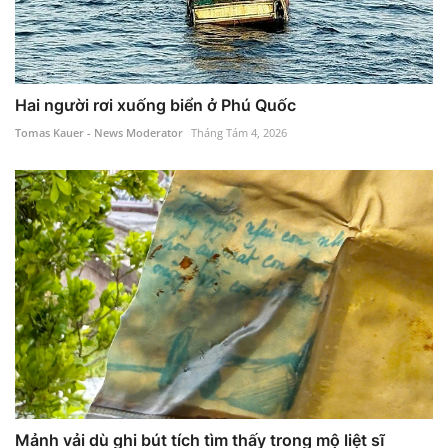
Hai người rơi xuống biển ở Phú Quốc
Tomas Kauer - News Moderator
Tháng Tám 4, 2026
Mảnh vải dù ghi bút tích tìm thấy trong mộ liệt sĩ