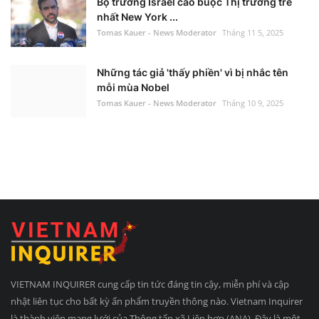
Bộ trưởng Israel cáo buộc Thị trưởng trẻ
nhất New York ...
Tomas Kauer - News Moderator
Tháng 11 5, 2025
Những tác giả 'thấy phiền' vì bị nhắc tên
mỗi mùa Nobel
Tomas Kauer - News Moderator
Tháng 10 9, 2025
VIETNAM INQUIRER cung cấp tin tức đáng tin cậy, miễn phí và cập
nhật liên tục cho bất kỳ ấn phẩm truyền thông nào. Vietnam Inquirer
là thành viên mạng lưới của Thông tấn xã Liên hợp (ANA). Đây là một