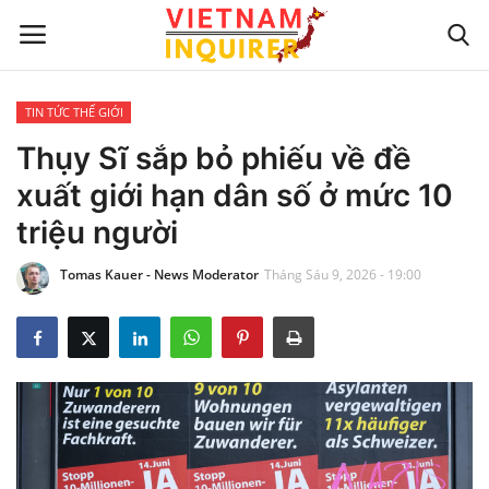
TIN TỨC THẾ GIỚI
Trang chủ
Thụy Sĩ sắp bỏ phiếu về đề
xuất giới hạn dân số ở mức 10
Liên hệ
triệu người
TIN TỨC THẾ GIỚI
Tomas Kauer - News Moderator
Tháng Sáu 9, 2026 - 19:00
CẬP NHẬT
VIỆC KINH DOANH
CÔNG NGHỆ
SỰ GIẢI TRÍ