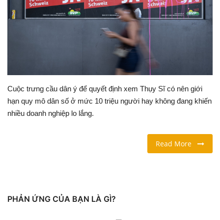
LỐI SỐNG
DU LỊCH
THỂ THAO
Cuộc trưng cầu dân ý để quyết định xem Thụy Sĩ có nên giới
Ngôn ngữ
hạn quy mô dân số ở mức 10 triệu người hay không đang khiến
nhiều doanh nghiệp lo lắng.
English
Vietnamese
Read More
PHẢN ỨNG CỦA BẠN LÀ GÌ?