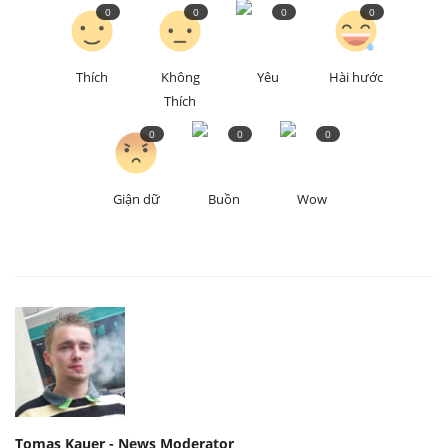
0
0
0
0
Thích
Không
Yêu
Hài hước
Thích
0
0
0
Giận dữ
Buồn
Wow
Tomas Kauer - News Moderator