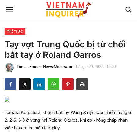
THỂ THAO
Trang chủ
Tay vợt Trung Quốc bị từ chối
bắt tay ở Roland Garros
Liên hệ
Tomas Kauer - News Moderator
Tháng 5 29, 2026 - 19:00
TIN TỨC THẾ GIỚI
CẬP NHẬT
VIỆC KINH DOANH
Tamara Korpatsch không bắt tay Wang Xinyu sau chiến thắng 6-
CÔNG NGHỆ
2, 2-6, 6-3 ở vòng hai Roland Garros, khi cô không chấp nhận
việc bị xem là thiếu fair-play.
SỰ GIẢI TRÍ