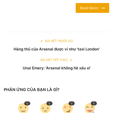
Read More
LỐI SỐNG
DU LỊCH
THỂ THAO
BÀI VIẾT TRƯỚC ĐÓ
Hàng thủ của Arsenal được ví như 'taxi London'
Ngôn ngữ
English
Vietnamese
BÀI VIẾT TIẾP THEO
Unai Emery: 'Arsenal không hề xấu xí'
PHẢN ỨNG CỦA BẠN LÀ GÌ?
0
0
0
0