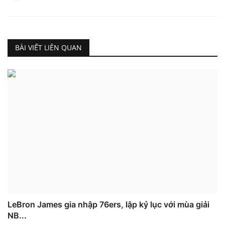
BÀI VIẾT LIÊN QUAN
LeBron James gia nhập 76ers, lập kỷ lục với mùa giải
NB...