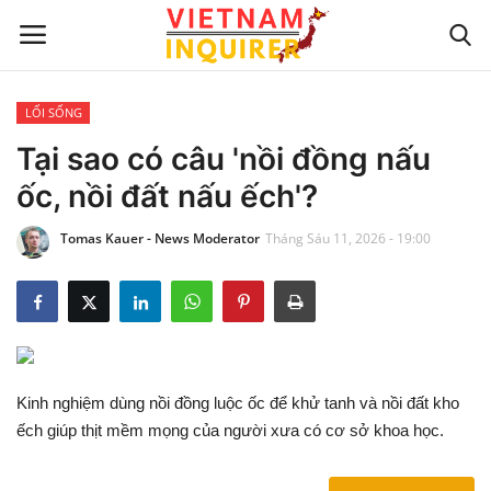
LỐI SỐNG
Trang chủ
Tại sao có câu 'nồi đồng nấu
ốc, nồi đất nấu ếch'?
Liên hệ
Tomas Kauer - News Moderator
Tháng Sáu 11, 2026 - 19:00
TIN TỨC THẾ GIỚI
CẬP NHẬT
VIỆC KINH DOANH
Kinh nghiệm dùng nồi đồng luộc ốc để khử tanh và nồi đất kho
CÔNG NGHỆ
ếch giúp thịt mềm mọng của người xưa có cơ sở khoa học.
SỰ GIẢI TRÍ