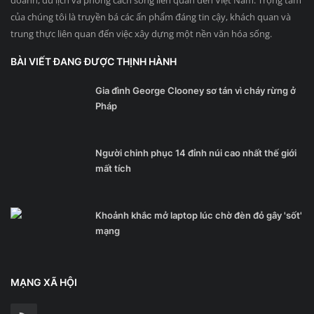
doanh, du lịch và phong cách sống liên quan đến Việt Nam. Trọng tâm
của chúng tôi là truyền bá các ấn phẩm đáng tin cậy, khách quan và
trung thực liên quan đến việc xây dựng một nền văn hóa sống.
BÀI VIẾT ĐANG ĐƯỢC THỊNH HÀNH
Gia đình George Clooney sơ tán vì cháy rừng ở
Pháp
Người chinh phục 14 đỉnh núi cao nhất thế giới
mất tích
Khoảnh khắc mở laptop lúc chờ đèn đỏ gây 'sốt'
mạng
MẠNG XÃ HỘI