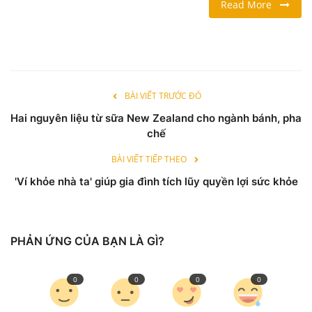
Read More
LỐI SỐNG
DU LỊCH
BÀI VIẾT TRƯỚC ĐÓ
THỂ THAO
Hai nguyên liệu từ sữa New Zealand cho ngành bánh, pha
chế
Ngôn ngữ
BÀI VIẾT TIẾP THEO
English
Vietnamese
'Ví khỏe nhà ta' giúp gia đình tích lũy quyền lợi sức khỏe
PHẢN ỨNG CỦA BẠN LÀ GÌ?
0
0
0
0