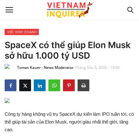
VIỆC KINH DOANH
Trang chủ
SpaceX có thể giúp Elon Musk
sở hữu 1.000 tỷ USD
Liên hệ
Tomas Kauer - News Moderator
Tháng Sáu 3, 2026 - 19:00
TIN TỨC THẾ GIỚI
CẬP NHẬT
VIỆC KINH DOANH
Công ty hàng không vũ trụ SpaceX dự kiến làm IPO tuần tới, có
CÔNG NGHỆ
thể giúp tài sản của Elon Musk, người giàu nhất thế giới, tăng
cao.
SỰ GIẢI TRÍ