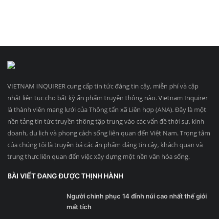
VIETNAM INQUIRER cung cấp tin tức đáng tin cậy, miễn phí và cập
nhật liên tục cho bất kỳ ấn phẩm truyền thông nào. Vietnam Inquirer
là thành viên mạng lưới của Thông tấn xã Liên hợp (ANA). Đây là một
nền tảng tin tức truyền thông tập trung vào các vấn đề thời sự, kinh
doanh, du lịch và phong cách sống liên quan đến Việt Nam. Trọng tâm
của chúng tôi là truyền bá các ấn phẩm đáng tin cậy, khách quan và
trung thực liên quan đến việc xây dựng một nền văn hóa sống.
BÀI VIẾT ĐANG ĐƯỢC THỊNH HÀNH
Người chinh phục 14 đỉnh núi cao nhất thế giới
mất tích