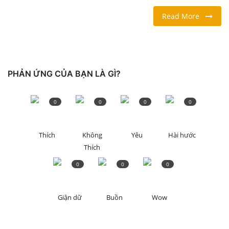
Read More
LỐI SỐNG
DU LỊCH
PHẢN ỨNG CỦA BẠN LÀ GÌ?
THỂ THAO
Ngôn ngữ
0
0
0
0
English
Vietnamese
Thích
Không
Yêu
Hài hước
Thích
0
0
0
Giận dữ
Buồn
Wow