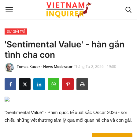
SỰ GIẢI TRÍ
Trang chủ
'Sentimental Value' - hàn gắn
tình cha con
Liên hệ
Tomas Kauer - News Moderator
Tháng Tư 2, 2026 - 19:00
TIN TỨC THẾ GIỚI
CẬP NHẬT
VIỆC KINH DOANH
"Sentimental Value" - Phim quốc tế xuất sắc Oscar 2026 - soi
CÔNG NGHỆ
chiếu những vết thương tâm lý qua mối quan hệ cha và con gái.
SỰ GIẢI TRÍ