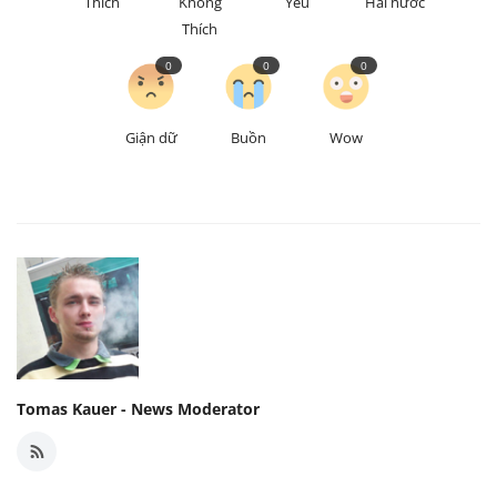
Thích
Không
Yêu
Hài hước
Thích
0
0
0
Giận dữ
Buồn
Wow
Tomas Kauer - News Moderator