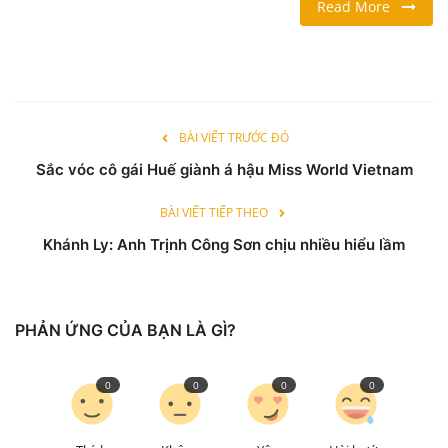
Read More
LỐI SỐNG
DU LỊCH
BÀI VIẾT TRƯỚC ĐÓ
THỂ THAO
Sắc vóc cô gái Huế giành á hậu Miss World Vietnam
Ngôn ngữ
BÀI VIẾT TIẾP THEO
English
Vietnamese
Khánh Ly: Anh Trịnh Công Sơn chịu nhiều hiểu lầm
PHẢN ỨNG CỦA BẠN LÀ GÌ?
0
0
0
0