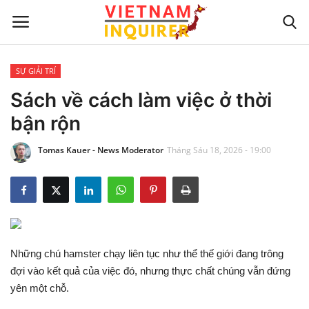
SỰ GIẢI TRÍ
Trang chủ
Sách về cách làm việc ở thời
bận rộn
Liên hệ
Tomas Kauer - News Moderator
Tháng Sáu 18, 2026 - 19:00
TIN TỨC THẾ GIỚI
CẬP NHẬT
VIỆC KINH DOANH
Những chú hamster chạy liên tục như thể thế giới đang trông
CÔNG NGHỆ
đợi vào kết quả của việc đó, nhưng thực chất chúng vẫn đứng
yên một chỗ.
SỰ GIẢI TRÍ