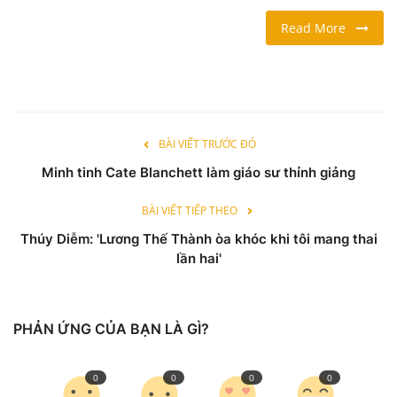
Read More
LỐI SỐNG
DU LỊCH
THỂ THAO
BÀI VIẾT TRƯỚC ĐÓ
Minh tinh Cate Blanchett làm giáo sư thỉnh giảng
Ngôn ngữ
English
Vietnamese
BÀI VIẾT TIẾP THEO
Thúy Diễm: 'Lương Thế Thành òa khóc khi tôi mang thai
lần hai'
PHẢN ỨNG CỦA BẠN LÀ GÌ?
0
0
0
0