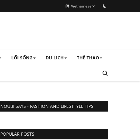
Vietnamese
LỐI SỐNG
DU LỊCH
THỂ THAO
NOUBI SAYS - FASHION AND LIFESTTYLE TIPS
POPULAR POSTS