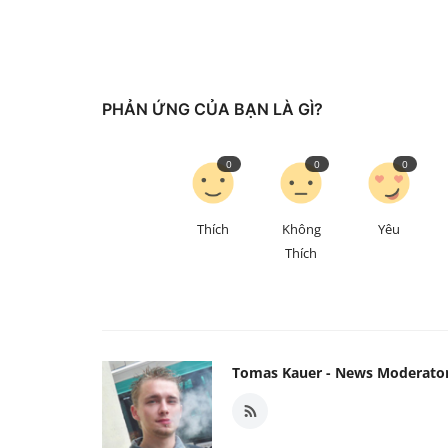
PHẢN ỨNG CỦA BẠN LÀ GÌ?
0
0
0
Thích
Không
Yêu
Thích
Tomas Kauer - News Moderato