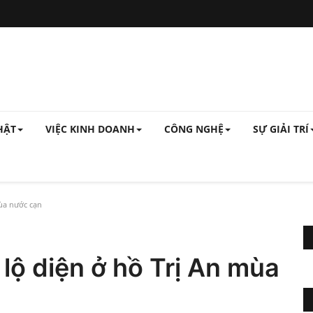
HẬT
VIỆC KINH DOANH
CÔNG NGHỆ
SỰ GIẢI TRÍ
mùa nước cạn
 lộ diện ở hồ Trị An mùa