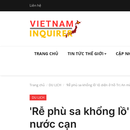
Liên hệ
TRANG CHỦ
TIN TỨC THẾ GIỚI
CẬP N
Trang chủ
DU LỊCH
'Rễ phù sa khổng lồ' lộ diện ở hồ Trị An 
DU LỊCH
'Rễ phù sa khổng lồ'
nước cạn