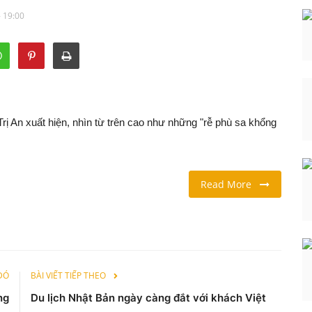
- 19:00
ị An xuất hiện, nhìn từ trên cao như những "rễ phù sa khổng
Read More
 ĐÓ
BÀI VIẾT TIẾP THEO
ng
Du lịch Nhật Bản ngày càng đắt với khách Việt