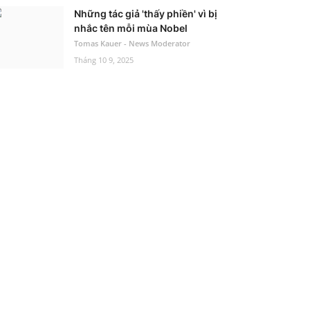
Những tác giả 'thấy phiền' vì bị
nhắc tên mỗi mùa Nobel
Tomas Kauer - News Moderator
Tháng 10 9, 2025