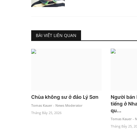
BÀI VIẾT LIÊN QUAN
Chùa không sư ở đảo Lý Sơn
Người bán 
tiếng ở Nha
Tomas Kauer - News Moderator
qu...
Tháng Bảy 25, 2026
Tomas Kauer - 
Tháng Bảy 25, 2