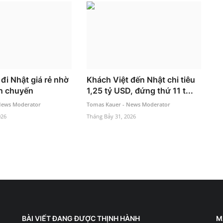
đi Nhật giá rẻ nhờ
Khách Việt đến Nhật chi tiêu
n chuyến
1,25 tỷ USD, đứng thứ 11 t...
News Moderator
Tomas Kauer - News Moderator
026
Tháng Bảy 31, 2026
BÀI VIẾT ĐANG ĐƯỢC THỊNH HÀNH
M