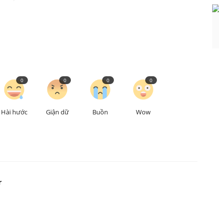
0
0
0
0
Hài hước
Giận dữ
Buồn
Wow
r