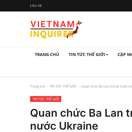
Liên hệ
TRANG CHỦ
TIN TỨC THẾ GIỚI
CẬP N
Trang chủ
TIN TỨC THẾ GIỚI
Quan chức Ba Lan trả lại huân c
TIN TỨC THẾ GIỚI
Quan chức Ba Lan t
nước Ukraine