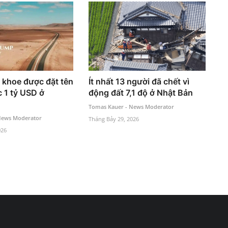
khoe được đặt tên
Ít nhất 13 người đã chết vì
c 1 tỷ USD ở
động đất 7,1 độ ở Nhật Bản
Tomas Kauer - News Moderator
News Moderator
Tháng Bảy 29, 2026
026