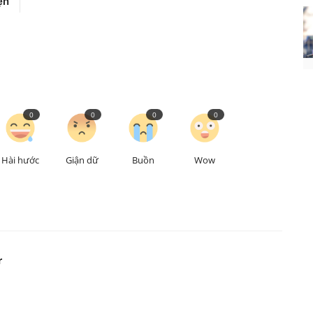
ện
0
0
0
0
Hài hước
Giận dữ
Buồn
Wow
r