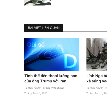
BÀI VIẾT LIÊN QUAN
Tình thế tiến thoái lưỡng nan
Lính Nga b
của ông Trump với Iran
xả súng và
Tomas Kauer - News Moderator
Tomas Kauer - 
Tháng Tám 4, 2026
Tháng Tám 4, 20