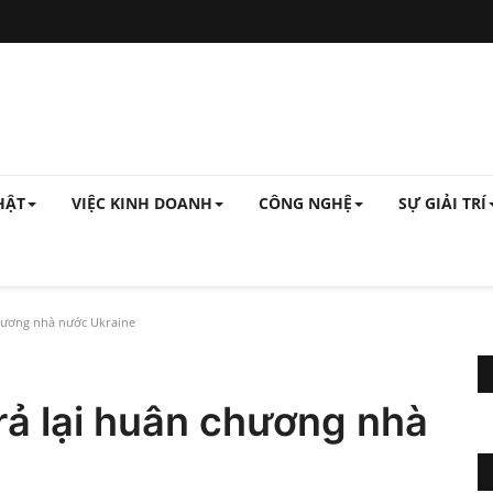
HẬT
VIỆC KINH DOANH
CÔNG NGHỆ
SỰ GIẢI TRÍ
hương nhà nước Ukraine
rả lại huân chương nhà