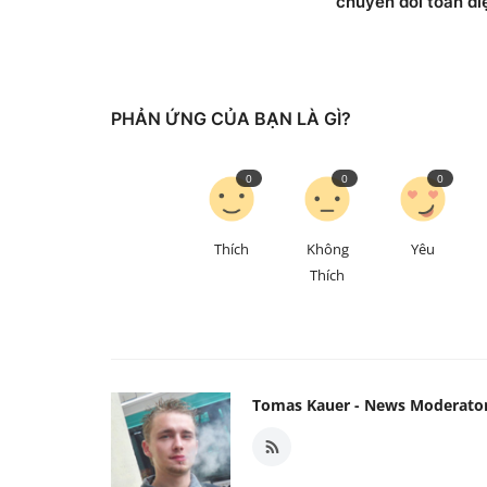
chuyển đổi toàn di
PHẢN ỨNG CỦA BẠN LÀ GÌ?
0
0
0
Thích
Không
Yêu
Thích
Tomas Kauer - News Moderato