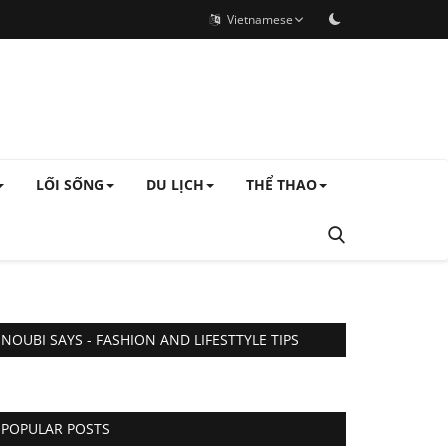
Vietnamese
LỐI SỐNG
DU LỊCH
THỂ THAO
NOUBI SAYS - FASHION AND LIFESTTYLE TIPS
POPULAR POSTS