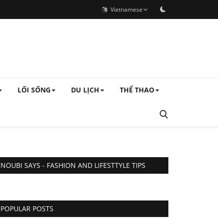
Vietnamese
LỐI SỐNG
DU LỊCH
THỂ THAO
NOUBI SAYS - FASHION AND LIFESTTYLE TIPS
POPULAR POSTS