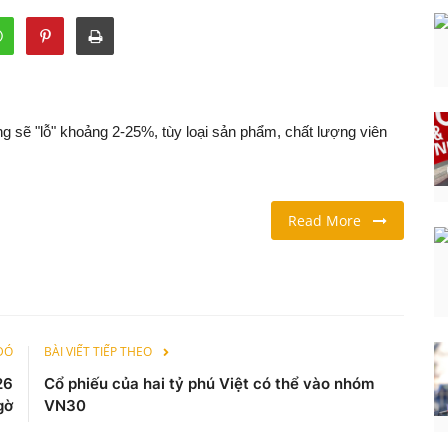
 sẽ "lỗ" khoảng 2-25%, tùy loại sản phẩm, chất lượng viên
Read More
 ĐÓ
BÀI VIẾT TIẾP THEO
26
Cổ phiếu của hai tỷ phú Việt có thể vào nhóm
gờ
VN30