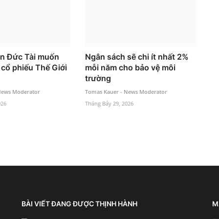
n Đức Tài muốn
Ngân sách sẽ chi ít nhất 2%
 cổ phiếu Thế Giới
mỗi năm cho bảo vệ môi
trường
News Moderator
Tomas Kauer - News Moderator
026
Tháng Bảy 29, 2026
BÀI VIẾT ĐANG ĐƯỢC THỊNH HÀNH
M