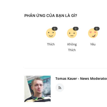
PHẢN ỨNG CỦA BẠN LÀ GÌ?
0
0
0
Thích
Không
Yêu
Thích
Tomas Kauer - News Moderato