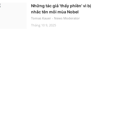
Những tác giả 'thấy phiền' vì bị
nhắc tên mỗi mùa Nobel
Tomas Kauer - News Moderator
Tháng 10 9, 2025