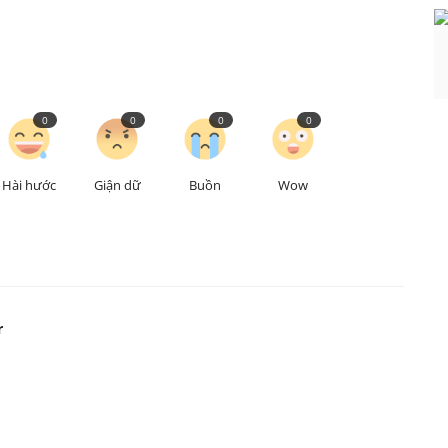
0
0
0
0
Hài hước
Giận dữ
Buồn
Wow
r