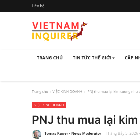
Liên hệ
TRANG CHỦ
TIN TỨC THẾ GIỚI
CẬP N
Trang chủ
VIỆC KINH DOANH
PNJ thu mua lại kim cương như 
VIỆC KINH DOANH
PNJ thu mua lại ki
Tomas Kauer - News Moderator
Tháng Bảy 5, 2026 