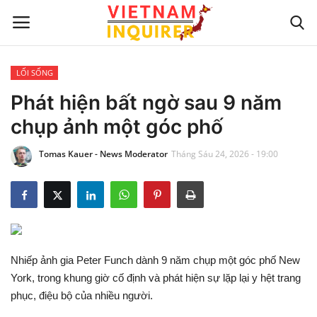
LỐI SỐNG
Trang chủ
Phát hiện bất ngờ sau 9 năm
chụp ảnh một góc phố
Liên hệ
Tomas Kauer - News Moderator
Tháng Sáu 24, 2026 - 19:00
TIN TỨC THẾ GIỚI
CẬP NHẬT
VIỆC KINH DOANH
Nhiếp ảnh gia Peter Funch dành 9 năm chụp một góc phố New
CÔNG NGHỆ
York, trong khung giờ cố định và phát hiện sự lặp lại y hệt trang
phục, điệu bộ của nhiều người.
SỰ GIẢI TRÍ