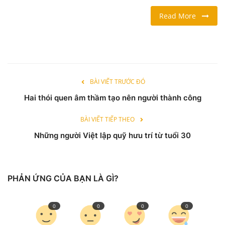
Read More
LỐI SỐNG
DU LỊCH
THỂ THAO
BÀI VIẾT TRƯỚC ĐÓ
Hai thói quen âm thầm tạo nên người thành công
Ngôn ngữ
English
Vietnamese
BÀI VIẾT TIẾP THEO
Những người Việt lập quỹ hưu trí từ tuổi 30
PHẢN ỨNG CỦA BẠN LÀ GÌ?
0
0
0
0