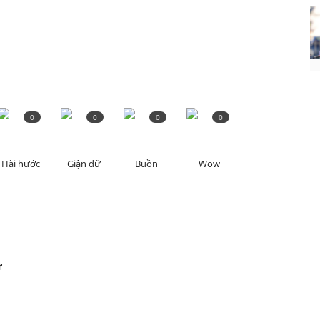
0
0
0
0
Hài hước
Giận dữ
Buồn
Wow
r