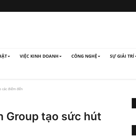
HẬT
VIỆC KINH DOANH
CÔNG NGHỆ
SỰ GIẢI TRÍ
o các điểm đến
n Group tạo sức hút