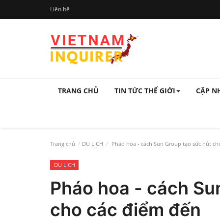
Liên hệ
TRANG CHỦ
TIN TỨC THẾ GIỚI
CẬP N
Trang chủ
DU LỊCH
Pháo hoa - cách Sun Group tạo sức hút ch
DU LỊCH
Pháo hoa - cách Su
cho các điểm đến