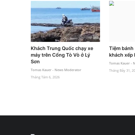
Khách Trung Quốc chạy xe
Tiệm bánh 
máy trên Cổng Tò Vò ở Lý
khách xếp 
Sơn
Tomas Kauer - 
Tomas Kauer - News Moderator
Tháng Bảy 31, 2
Tháng Tám 6, 2026