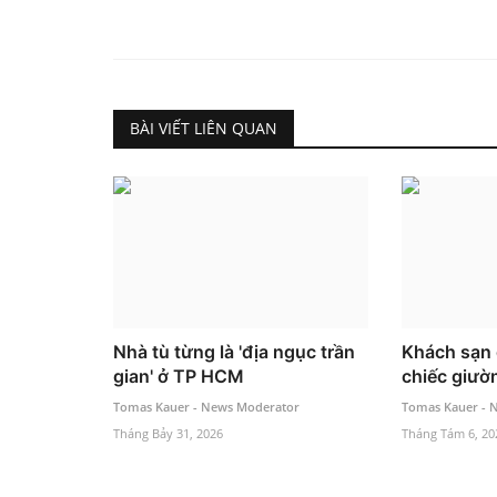
BÀI VIẾT LIÊN QUAN
Nhà tù từng là 'địa ngục trần
Khách sạn 
gian' ở TP HCM
chiếc giườ
Tomas Kauer - News Moderator
Tomas Kauer - 
Tháng Bảy 31, 2026
Tháng Tám 6, 20