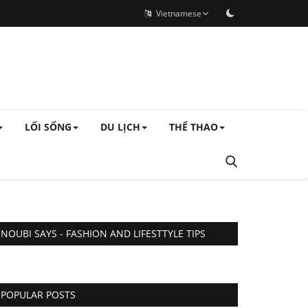
Vietnamese
LỐI SỐNG
DU LỊCH
THỂ THAO
NOUBI SAYS - FASHION AND LIFESTTYLE TIPS
POPULAR POSTS