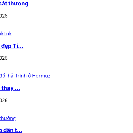
 sát thương
2026
đẹp Ti...
2026
thay ...
2026
 dân t...