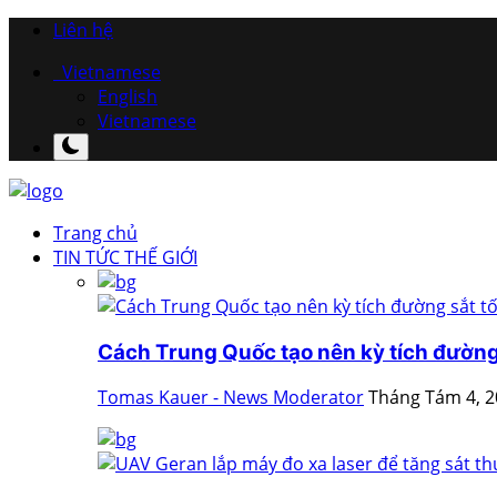
Liên hệ
Vietnamese
English
Vietnamese
Trang chủ
TIN TỨC THẾ GIỚI
Cách Trung Quốc tạo nên kỳ tích đường 
Tomas Kauer - News Moderator
Tháng Tám 4, 