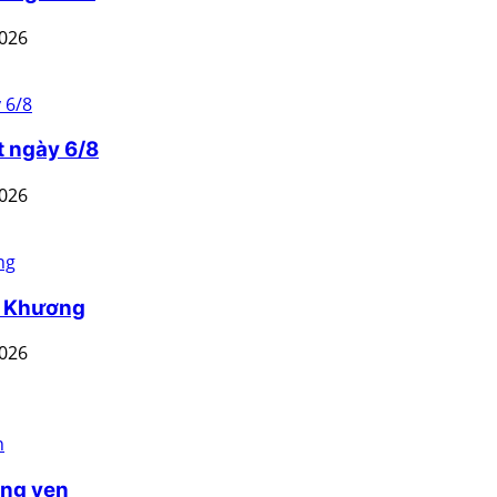
2026
t ngày 6/8
2026
n Khương
2026
ồng yen