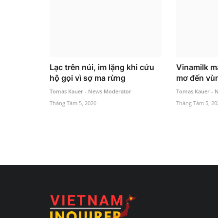
Lạc trên núi, im lặng khi cứu
Vinamilk m
hộ gọi vì sợ ma rừng
mơ đến vù
Tomas Kauer - News Moderator
Tomas Kauer - 
Tháng Tám 5, 2026
Tháng Tám 5, 20