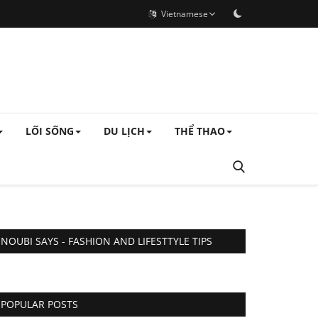
Vietnamese
LỐI SỐNG
DU LỊCH
THỂ THAO
NOUBI SAYS - FASHION AND LIFESTTYLE TIPS
POPULAR POSTS