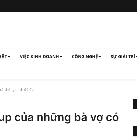
HẬT
VIỆC KINH DOANH
CÔNG NGHỆ
SỰ GIẢI TRÍ
có chồng thích đỏ đen
up của những bà vợ có