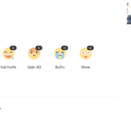
0
0
0
0
Hài hước
Giận dữ
Buồn
Wow
r