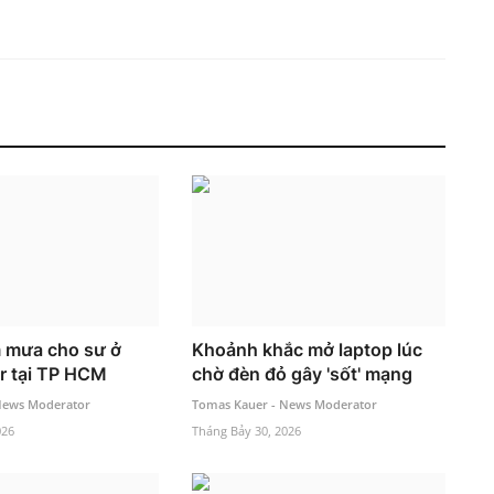
 mưa cho sư ở
Khoảnh khắc mở laptop lúc
r tại TP HCM
chờ đèn đỏ gây 'sốt' mạng
News Moderator
Tomas Kauer - News Moderator
026
Tháng Bảy 30, 2026