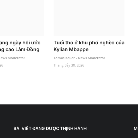
ang ngày hội ước
Tuổi thơ ở khu phố nghèo của
ng cao Lâm Đồng
Kylian Mbappe
News Moderator
Tomas Kauer - News Moderator
26
Tháng Bảy 30, 2026
BÀI VIẾT ĐANG ĐƯỢC THỊNH HÀNH
M