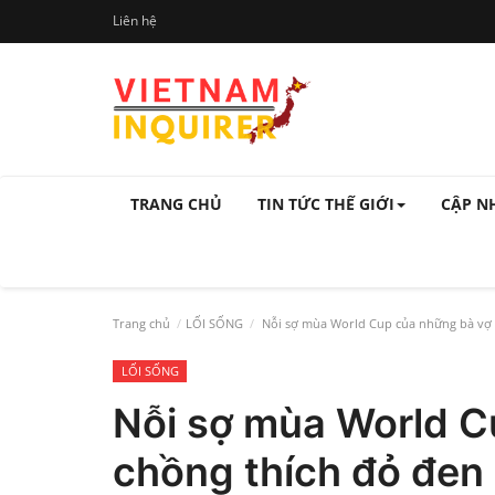
Liên hệ
TRANG CHỦ
TIN TỨC THẾ GIỚI
CẬP N
Trang chủ
LỐI SỐNG
Nỗi sợ mùa World Cup của những bà vợ 
LỐI SỐNG
Nỗi sợ mùa World C
chồng thích đỏ đen