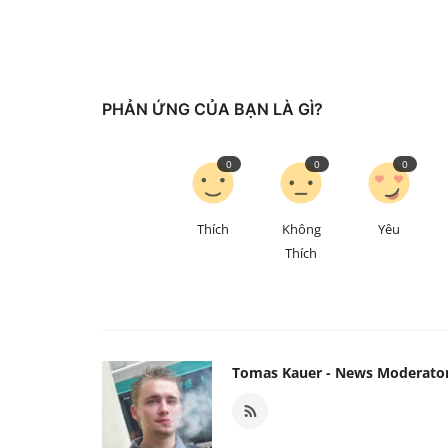
PHẢN ỨNG CỦA BẠN LÀ GÌ?
0
0
0
Thích
Không
Yêu
Thích
Tomas Kauer - News Moderato