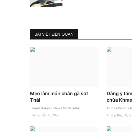
BÀI VIẾT LIÊN QUAN
Mẹo làm món chân gà sốt
Dâng y tắm
Thái
chùa Khme
Tomas Kauer - News Moderator
Tomas Kauer - 
Tháng Bảy 30, 2026
Tháng Bảy 30, 2