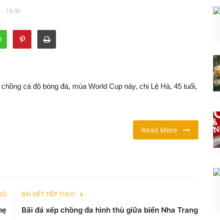
 - 19:00
chồng cá độ bóng đá, mùa World Cup này, chị Lệ Hà, 45 tuổi,
Read More
 ĐÓ
BÀI VIẾT TIẾP THEO
mẹ
Bãi đá xếp chồng đa hình thù giữa biển Nha Trang