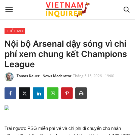
THỂ THAO
Trang chủ
Nội bộ Arsenal dậy sóng vì chi
phí xem chung kết Champions
Liên hệ
League
TIN TỨC THẾ GIỚI
Tomas Kauer - News Moderator
Tháng 5 15, 2026 - 19:00
CẬP NHẬT
VIỆC KINH DOANH
CÔNG NGHỆ
Trái ngược PSG miễn phí vé và chi phí di chuyển cho nhân
SỰ GIẢI TRÍ