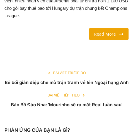
viên, nhiều nhân viên của Arsenal phải tự chi trả hơn 1.100 USD
cho gói bay thuê bao tới Hungary dự trận chung kết Champions
LỐI SỐNG
League.
DU LỊCH
Read More
THỂ THAO
Ngôn ngữ
English
Vietnamese
BÀI VIẾT TRƯỚC ĐÓ
Bê bối gián điệp che mờ trận tranh vé lên Ngoại hạng Anh
BÀI VIẾT TIẾP THEO
Báo Bồ Đào Nha: 'Mourinho sẽ ra mắt Real tuần sau'
PHẢN ỨNG CỦA BẠN LÀ GÌ?