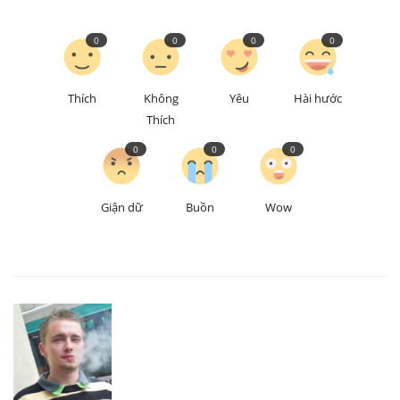
0
0
0
0
Thích
Không
Yêu
Hài hước
Thích
0
0
0
Giận dữ
Buồn
Wow