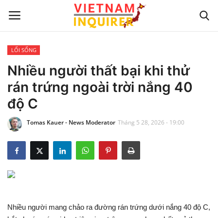
LỐI SỐNG
Trang chủ
Nhiều người thất bại khi thử
rán trứng ngoài trời nắng 40
Liên hệ
độ C
TIN TỨC THẾ GIỚI
Tomas Kauer - News Moderator
Tháng 5 28, 2026 - 19:00
CẬP NHẬT
VIỆC KINH DOANH
CÔNG NGHỆ
Nhiều người mang chảo ra đường rán trứng dưới nắng 40 độ C,
SỰ GIẢI TRÍ