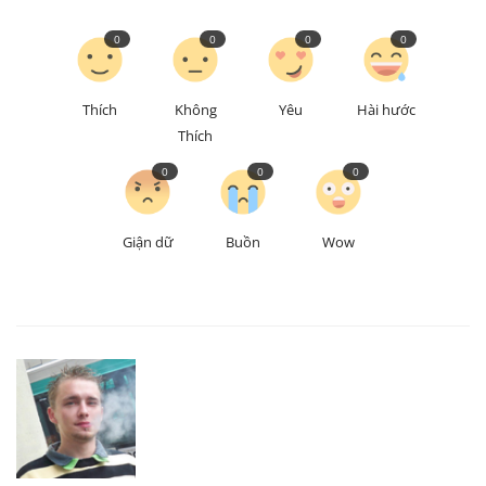
0
0
0
0
Thích
Không
Yêu
Hài hước
Thích
0
0
0
Giận dữ
Buồn
Wow