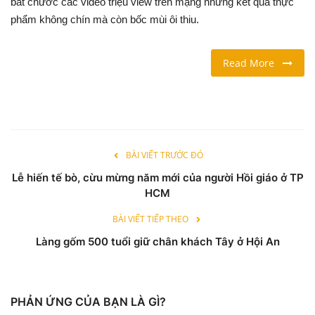
bắt chước các video triệu view trên mạng nhưng kết quả thực
phẩm không chín mà còn bốc mùi ôi thiu.
LỐI SỐNG
Read More
DU LỊCH
THỂ THAO
Ngôn ngữ
BÀI VIẾT TRƯỚC ĐÓ
English
Vietnamese
Lễ hiến tế bò, cừu mừng năm mới của người Hồi giáo ở TP
HCM
BÀI VIẾT TIẾP THEO
Làng gốm 500 tuổi giữ chân khách Tây ở Hội An
PHẢN ỨNG CỦA BẠN LÀ GÌ?