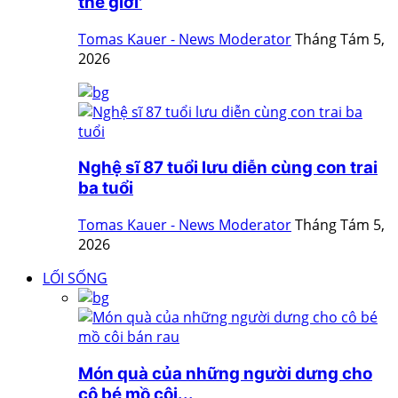
thế giới'
Tomas Kauer - News Moderator
Tháng Tám 5,
2026
Nghệ sĩ 87 tuổi lưu diễn cùng con trai
ba tuổi
Tomas Kauer - News Moderator
Tháng Tám 5,
2026
LỐI SỐNG
Món quà của những người dưng cho
cô bé mồ côi...