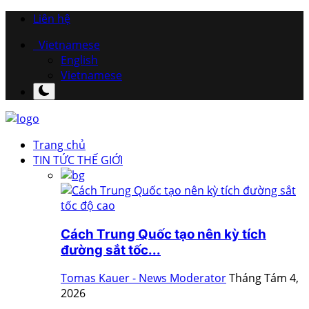
Liên hệ
Vietnamese
English
Vietnamese
Trang chủ
TIN TỨC THẾ GIỚI
Cách Trung Quốc tạo nên kỳ tích
đường sắt tốc...
Tomas Kauer - News Moderator
Tháng Tám 4,
2026