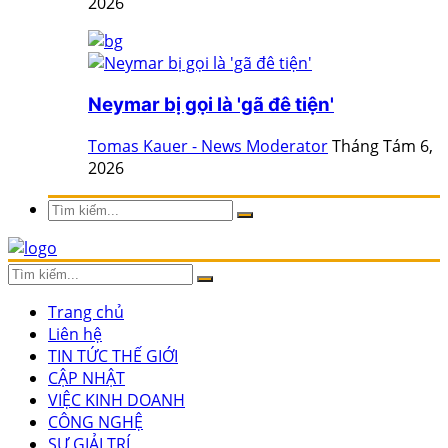
2026
Neymar bị gọi là 'gã đê tiện'
Tomas Kauer - News Moderator
Tháng Tám 6,
2026
Trang chủ
Liên hệ
TIN TỨC THẾ GIỚI
CẬP NHẬT
VIỆC KINH DOANH
CÔNG NGHỆ
SỰ GIẢI TRÍ