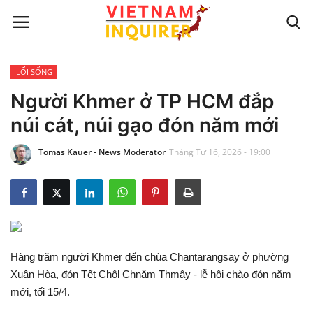
LỐI SỐNG
Trang chủ
Người Khmer ở TP HCM đắp
núi cát, núi gạo đón năm mới
Liên hệ
Tomas Kauer - News Moderator
Tháng Tư 16, 2026 - 19:00
TIN TỨC THẾ GIỚI
CẬP NHẬT
VIỆC KINH DOANH
Hàng trăm người Khmer đến chùa Chantarangsay ở phường
CÔNG NGHỆ
Xuân Hòa, đón Tết Chôl Chnăm Thmây - lễ hội chào đón năm
mới, tối 15/4.
SỰ GIẢI TRÍ