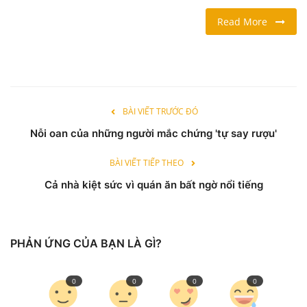
Read More
LỐI SỐNG
DU LỊCH
THỂ THAO
BÀI VIẾT TRƯỚC ĐÓ
Nỗi oan của những người mắc chứng 'tự say rượu'
Ngôn ngữ
English
Vietnamese
BÀI VIẾT TIẾP THEO
Cả nhà kiệt sức vì quán ăn bất ngờ nổi tiếng
PHẢN ỨNG CỦA BẠN LÀ GÌ?
0
0
0
0