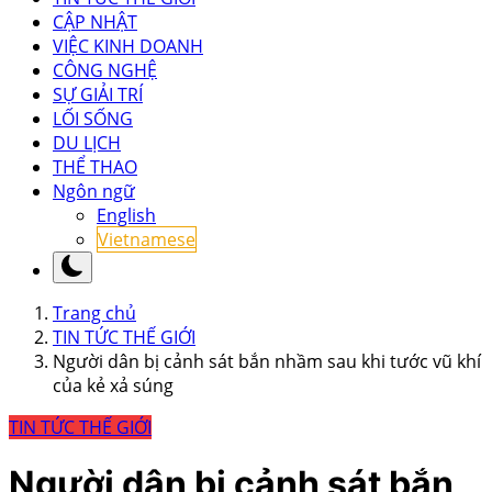
CẬP NHẬT
VIỆC KINH DOANH
CÔNG NGHỆ
SỰ GIẢI TRÍ
LỐI SỐNG
DU LỊCH
THỂ THAO
Ngôn ngữ
English
Vietnamese
Trang chủ
TIN TỨC THẾ GIỚI
Người dân bị cảnh sát bắn nhầm sau khi tước vũ khí
của kẻ xả súng
TIN TỨC THẾ GIỚI
Người dân bị cảnh sát bắn