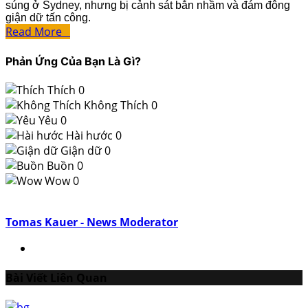
súng ở Sydney, nhưng bị cảnh sát bắn nhầm và đám đông
giận dữ tấn công.
Read More
Phản Ứng Của Bạn Là Gì?
Thích
0
Không Thích
0
Yêu
0
Hài hước
0
Giận dữ
0
Buồn
0
Wow
0
Tomas Kauer - News Moderator
Bài Viết Liên Quan