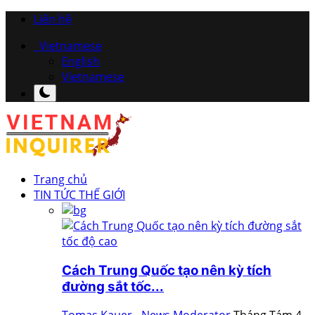
Liên hệ
Vietnamese
English
Vietnamese
Trang chủ
TIN TỨC THẾ GIỚI
Cách Trung Quốc tạo nên kỳ tích
đường sắt tốc...