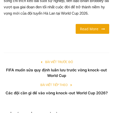
sóng chỉ trích kéo dài suốt sự nghiệp, tiền đạo Brian Brobbey đã
vượt qua giai đoạn đen tối nhất cuộc đời để trở thành niềm hy
LỐI SỐNG
vọng mới của đội tuyển Hà Lan tại World Cup 2026.
DU LỊCH
Read More
THỂ THAO
Ngôn ngữ
English
Vietnamese
BÀI VIẾT TRƯỚC ĐÓ
FIFA muốn sửa quy định luân lưu trước vòng knock-out
World Cup
BÀI VIẾT TIẾP THEO
Các đội cần gì để vào vòng knock-out World Cup 2026?