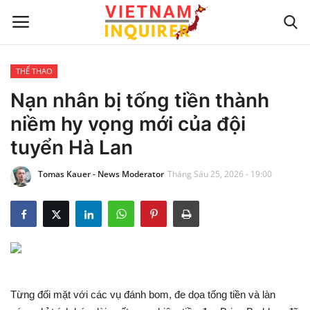
THỂ THAO
Trang chủ
Nạn nhân bị tống tiền thành
niềm hy vọng mới của đội
Liên hệ
tuyển Hà Lan
TIN TỨC THẾ GIỚI
Tomas Kauer - News Moderator
Tháng Sáu 25, 2026 - 19:00
CẬP NHẬT
VIỆC KINH DOANH
CÔNG NGHỆ
Từng đối mặt với các vụ đánh bom, đe dọa tống tiền và làn
SỰ GIẢI TRÍ