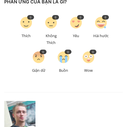
PHẢN ỨNG CỦA BẠN LÀ GÌ?
0
0
0
0
Thích
Không
Yêu
Hài hước
Thích
0
0
0
Giận dữ
Buồn
Wow