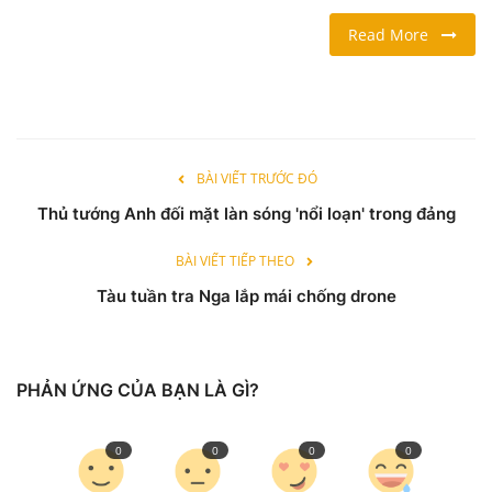
Read More
LỐI SỐNG
DU LỊCH
THỂ THAO
BÀI VIẾT TRƯỚC ĐÓ
Thủ tướng Anh đối mặt làn sóng 'nổi loạn' trong đảng
Ngôn ngữ
English
Vietnamese
BÀI VIẾT TIẾP THEO
Tàu tuần tra Nga lắp mái chống drone
PHẢN ỨNG CỦA BẠN LÀ GÌ?
0
0
0
0