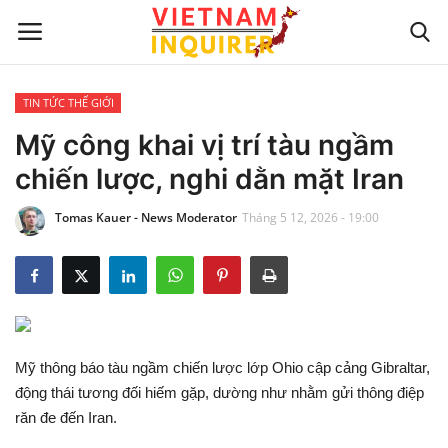
TIN TỨC THẾ GIỚI
Trang chủ
Mỹ công khai vị trí tàu ngầm
chiến lược, nghi dằn mặt Iran
Liên hệ
Tomas Kauer - News Moderator
Tháng 5 12, 2026 - 19:00
TIN TỨC THẾ GIỚI
CẬP NHẬT
VIỆC KINH DOANH
Mỹ thông báo tàu ngầm chiến lược lớp Ohio cập cảng Gibraltar,
CÔNG NGHỆ
động thái tương đối hiếm gặp, dường như nhằm gửi thông điệp
răn đe đến Iran.
SỰ GIẢI TRÍ