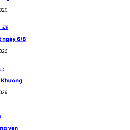
2026
t ngày 6/8
2026
n Khương
2026
ồng yen