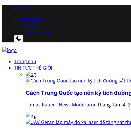
Liên hệ
Vietnamese
English
Vietnamese
Trang chủ
TIN TỨC THẾ GIỚI
Cách Trung Quốc tạo nên kỳ tích đường 
Tomas Kauer - News Moderator
Tháng Tám 4, 