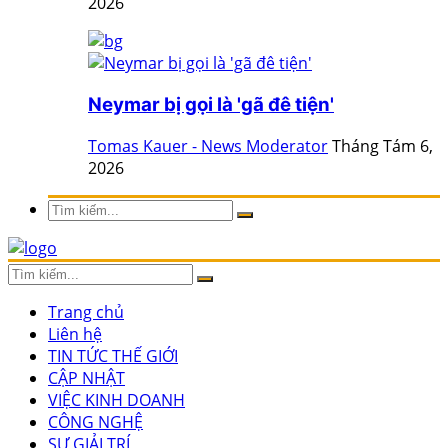
2026
Neymar bị gọi là 'gã đê tiện'
Tomas Kauer - News Moderator
Tháng Tám 6,
2026
Trang chủ
Liên hệ
TIN TỨC THẾ GIỚI
CẬP NHẬT
VIỆC KINH DOANH
CÔNG NGHỆ
SỰ GIẢI TRÍ