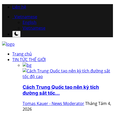
Liên hệ
Vietnamese
English
Vietnamese
Trang chủ
TIN TỨC THẾ GIỚI
Cách Trung Quốc tạo nên kỳ tích
đường sắt tốc...
Tomas Kauer - News Moderator
Tháng Tám 4,
2026