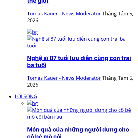
thế giới'
Tomas Kauer - News Moderator
Tháng Tám 5,
2026
Nghệ sĩ 87 tuổi lưu diễn cùng con trai
ba tuổi
Tomas Kauer - News Moderator
Tháng Tám 5,
2026
LỐI SỐNG
Món quà của những người dưng cho
cô bé mồ côi...