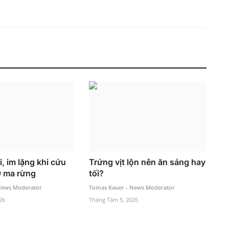
i, im lặng khi cứu
Trứng vịt lộn nên ăn sáng hay
ợ ma rừng
tối?
News Moderator
Tomas Kauer - News Moderator
26
Tháng Tám 5, 2026