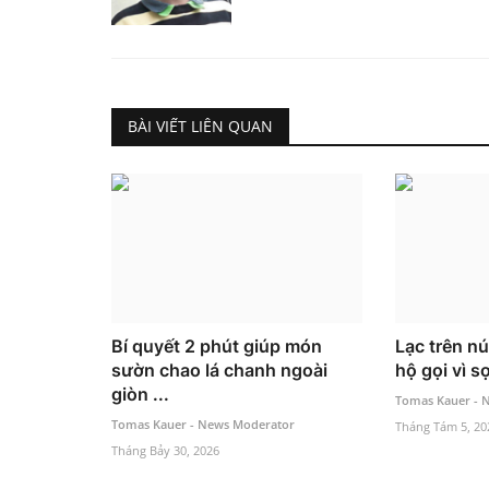
BÀI VIẾT LIÊN QUAN
Bí quyết 2 phút giúp món
Lạc trên nú
sườn chao lá chanh ngoài
hộ gọi vì s
giòn ...
Tomas Kauer - 
Tomas Kauer - News Moderator
Tháng Tám 5, 20
Tháng Bảy 30, 2026