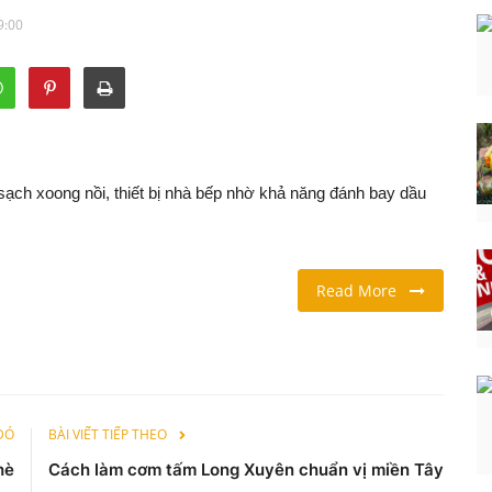
9:00
ạch xoong nồi, thiết bị nhà bếp nhờ khả năng đánh bay dầu
Read More
 ĐÓ
BÀI VIẾT TIẾP THEO
hè
Cách làm cơm tấm Long Xuyên chuẩn vị miền Tây