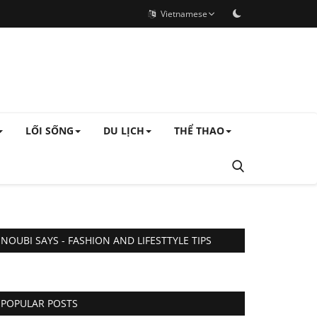
Vietnamese
LỐI SỐNG
DU LỊCH
THỂ THAO
NOUBI SAYS - FASHION AND LIFESTTYLE TIPS
POPULAR POSTS