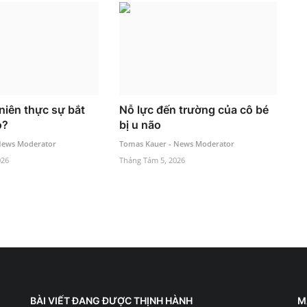
niên thực sự bắt
Nỗ lực đến trường của cô bé
o?
bị u não
News Moderator
Tomas Kauer - News Moderator
026
Tháng Tám 5, 2026
BÀI VIẾT ĐANG ĐƯỢC THỊNH HÀNH
M