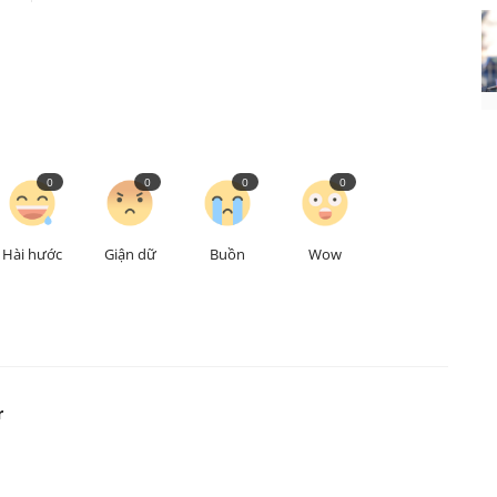
0
0
0
0
Hài hước
Giận dữ
Buồn
Wow
r