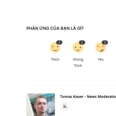
PHẢN ỨNG CỦA BẠN LÀ GÌ?
0
0
0
Thích
Không
Yêu
Thích
Tomas Kauer - News Moderato