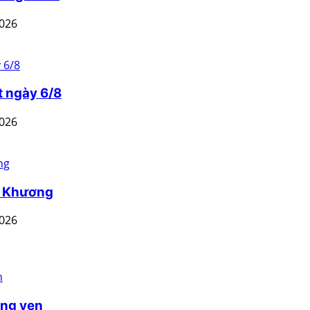
2026
t ngày 6/8
2026
n Khương
2026
ồng yen