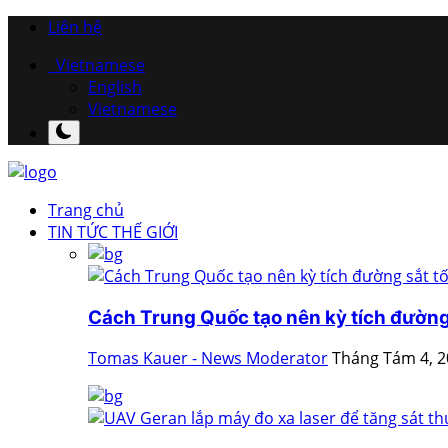
Liên hệ
Vietnamese
English
Vietnamese
Trang chủ
TIN TỨC THẾ GIỚI
Cách Trung Quốc tạo nên kỳ tích đường 
Tomas Kauer - News Moderator
Tháng Tám 4, 