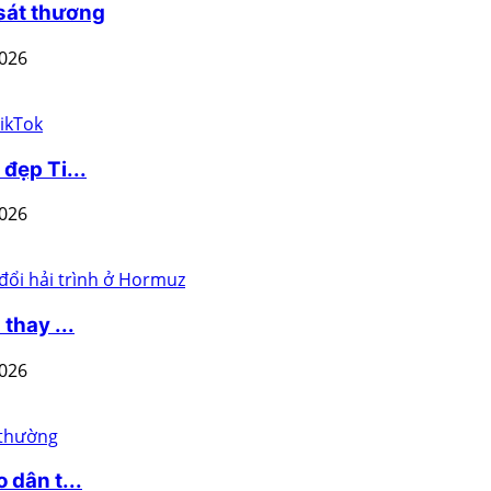
 sát thương
2026
đẹp Ti...
2026
thay ...
2026
 dân t...