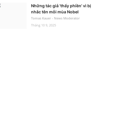
Những tác giả 'thấy phiền' vì bị
nhắc tên mỗi mùa Nobel
Tomas Kauer - News Moderator
Tháng 10 9, 2025