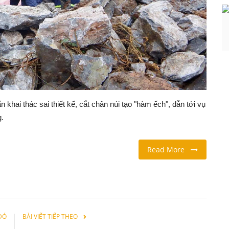
ai thác sai thiết kế, cắt chân núi tạo "hàm ếch", dẫn tới vụ
g.
Read More
 ĐÓ
BÀI VIẾT TIẾP THEO