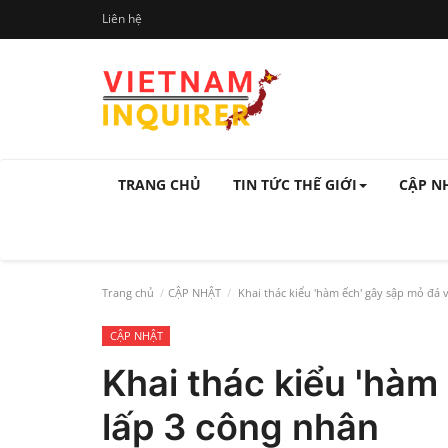
Liên hệ
TRANG CHỦ
TIN TỨC THẾ GIỚI
CẬP N
Trang chủ
CẬP NHẬT
Khai thác kiểu 'hàm ếch' gây sập mỏ đá 
CẬP NHẬT
Khai thác kiểu 'hàm
lấp 3 công nhân