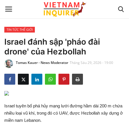
TIN TỨC THẾ GIỚI
Trang chủ
Israel đánh sập 'pháo đài
drone' của Hezbollah
Liên hệ
Tomas Kauer - News Moderator
Tháng Sáu 29, 2026 - 19:00
TIN TỨC THẾ GIỚI
CẬP NHẬT
VIỆC KINH DOANH
Israel tuyên bố phá hủy mạng lưới đường hầm dài 200 m chứa
CÔNG NGHỆ
nhiều loại vũ khí, trong đó có UAV, được Hezbollah xây dựng ở
miền nam Lebanon.
SỰ GIẢI TRÍ