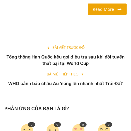
Read More
LỐI SỐNG
DU LỊCH
THỂ THAO
BÀI VIẾT TRƯỚC ĐÓ
Tổng thống Hàn Quốc kêu gọi điều tra sau khi đội tuyển
Ngôn ngữ
thất bại tại World Cup
English
Vietnamese
BÀI VIẾT TIẾP THEO
WHO cảnh báo châu Âu 'nóng lên nhanh nhất Trái Đất'
PHẢN ỨNG CỦA BẠN LÀ GÌ?
0
0
0
0