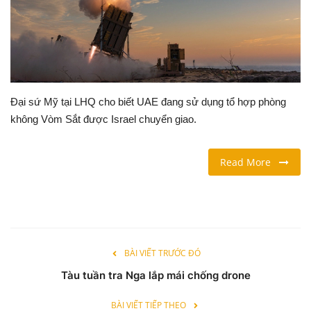
LỐI SỐNG
DU LỊCH
THỂ THAO
Đại sứ Mỹ tại LHQ cho biết UAE đang sử dụng tổ hợp phòng
không Vòm Sắt được Israel chuyển giao.
Ngôn ngữ
Read More
English
Vietnamese
BÀI VIẾT TRƯỚC ĐÓ
Tàu tuần tra Nga lắp mái chống drone
BÀI VIẾT TIẾP THEO