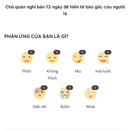
Chủ quán nghỉ bán 13 ngày để hiến tế bào gốc cứu người
lạ
PHẢN ỨNG CỦA BẠN LÀ GÌ?
0
0
0
0
Thích
Không
Yêu
Hài hước
Thích
0
0
0
Giận dữ
Buồn
Wow