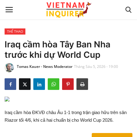
THỂ THAO
Trang chủ
Iraq cầm hòa Tây Ban Nha
trước khi dự World Cup
Liên hệ
Tomas Kauer - News Moderator
Tháng Sáu 5, 2026 - 19:00
TIN TỨC THẾ GIỚI
CẬP NHẬT
VIỆC KINH DOANH
Iraq cầm hòa ĐKVĐ châu Âu 1-1 trong trận giao hữu trên sân
CÔNG NGHỆ
Riazor tối 4/6, khi cả hai chuẩn bị cho World Cup 2026.
SỰ GIẢI TRÍ