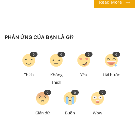
Read More
LỐI SỐNG
DU LỊCH
PHẢN ỨNG CỦA BẠN LÀ GÌ?
THỂ THAO
0
0
0
0
Ngôn ngữ
English
Vietnamese
Thích
Không
Yêu
Hài hước
Thích
0
0
0
Giận dữ
Buồn
Wow