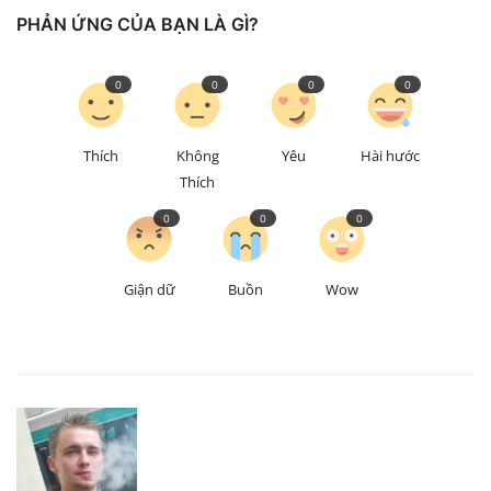
PHẢN ỨNG CỦA BẠN LÀ GÌ?
0
0
0
0
Thích
Không
Yêu
Hài hước
Thích
0
0
0
Giận dữ
Buồn
Wow