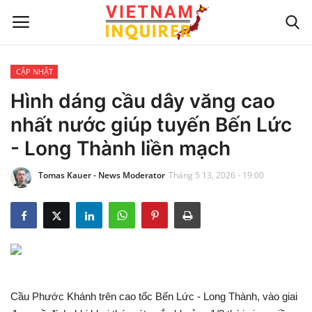
CẬP NHẬT
Trang chủ
Hình dáng cầu dây văng cao
nhất nước giúp tuyến Bến Lức
Liên hệ
- Long Thành liền mạch
TIN TỨC THẾ GIỚI
Tomas Kauer - News Moderator
Tháng 5 13, 2026 - 19:00
CẬP NHẬT
VIỆC KINH DOANH
CÔNG NGHỆ
Cầu Phước Khánh trên cao tốc Bến Lức - Long Thành, vào giai
SỰ GIẢI TRÍ