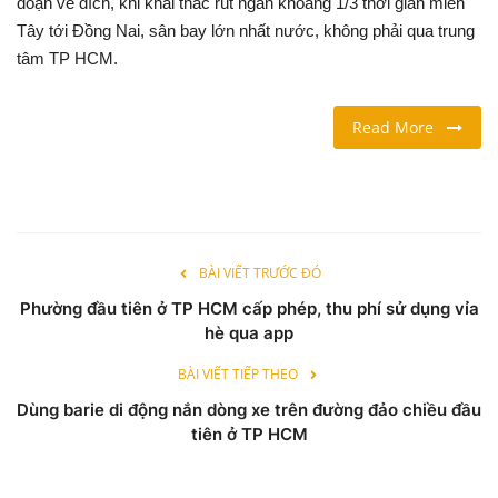
đoạn về đích, khi khai thác rút ngắn khoảng 1/3 thời gian miền
Tây tới Đồng Nai, sân bay lớn nhất nước, không phải qua trung
LỐI SỐNG
tâm TP HCM.
DU LỊCH
Read More
THỂ THAO
Ngôn ngữ
English
Vietnamese
BÀI VIẾT TRƯỚC ĐÓ
Phường đầu tiên ở TP HCM cấp phép, thu phí sử dụng vỉa
hè qua app
BÀI VIẾT TIẾP THEO
Dùng barie di động nắn dòng xe trên đường đảo chiều đầu
tiên ở TP HCM