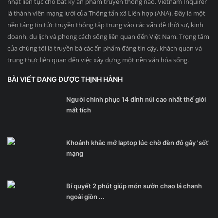
nhật liên tục cho bất kỳ ấn phẩm truyền thông nào. Vietnam Inquirer
là thành viên mạng lưới của Thông tấn xã Liên hợp (ANA). Đây là một
nền tảng tin tức truyền thông tập trung vào các vấn đề thời sự, kinh
doanh, du lịch và phong cách sống liên quan đến Việt Nam. Trọng tâm
của chúng tôi là truyền bá các ấn phẩm đáng tin cậy, khách quan và
trung thực liên quan đến việc xây dựng một nền văn hóa sống.
BÀI VIẾT ĐANG ĐƯỢC THỊNH HÀNH
Người chinh phục 14 đỉnh núi cao nhất thế giới
mất tích
Khoảnh khắc mở laptop lúc chờ đèn đỏ gây 'sốt'
mạng
Bí quyết 2 phút giúp món sườn chao lá chanh
ngoài giòn ...