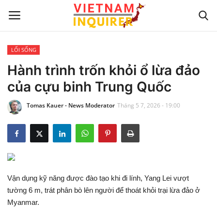
LỐI SỐNG
Trang chủ
Hành trình trốn khỏi ổ lừa đảo
của cựu binh Trung Quốc
Liên hệ
Tomas Kauer - News Moderator
Tháng 5 7, 2026 - 19:00
TIN TỨC THẾ GIỚI
CẬP NHẬT
VIỆC KINH DOANH
Vận dụng kỹ năng được đào tạo khi đi lính, Yang Lei vượt
CÔNG NGHỆ
tường 6 m, trát phân bò lên người để thoát khỏi trại lừa đảo ở
Myanmar.
SỰ GIẢI TRÍ