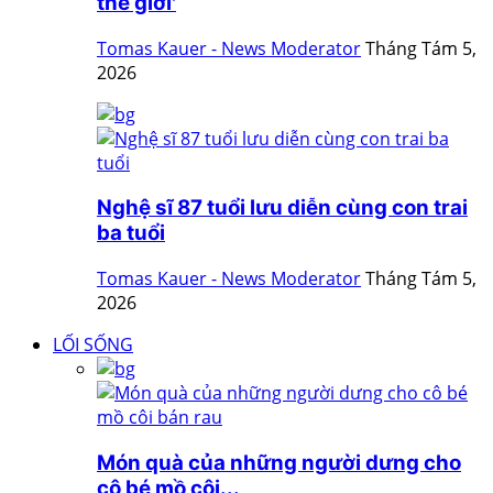
thế giới'
Tomas Kauer - News Moderator
Tháng Tám 5,
2026
Nghệ sĩ 87 tuổi lưu diễn cùng con trai
ba tuổi
Tomas Kauer - News Moderator
Tháng Tám 5,
2026
LỐI SỐNG
Món quà của những người dưng cho
cô bé mồ côi...