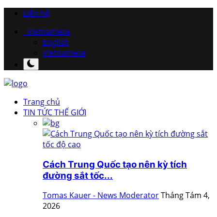
Liên hệ
Vietnamese
English
Vietnamese
Trang chủ
TIN TỨC THẾ GIỚI
Cách Trung Quốc tạo nên kỳ tích
đường sắt tốc...
Tomas Kauer - News Moderator
Tháng Tám 4,
2026