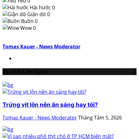
Yêu
0
Hài hước
0
Giận dữ
0
Buồn
0
Wow
0
Tomas Kauer - News Moderator
Bài Viết Liên Quan
Trứng vịt lộn nên ăn sáng hay tối?
Tomas Kauer - News Moderator
Tháng Tám 5, 2026