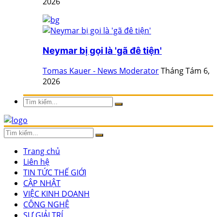
2026
Neymar bị gọi là 'gã đê tiện'
Tomas Kauer - News Moderator
Tháng Tám 6,
2026
Trang chủ
Liên hệ
TIN TỨC THẾ GIỚI
CẬP NHẬT
VIỆC KINH DOANH
CÔNG NGHỆ
SỰ GIẢI TRÍ