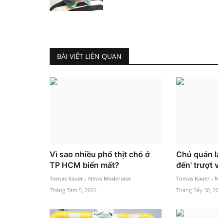
BÀI VIẾT LIÊN QUAN
Vì sao nhiều phố thịt chó ở
Chủ quán l
TP HCM biến mất?
đến' trượt 
Tomas Kauer - News Moderator
Tomas Kauer - 
Tháng Tám 5, 2026
Tháng Bảy 30, 2