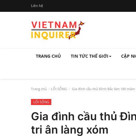
Liên hệ
TRANG CHỦ
TIN TỨC THẾ GIỚI
CẬP N
Trang chủ
LỐI SỐNG
Gia đình cầu thủ Đình Bắc làm 180 mâm c
LỐI SỐNG
Gia đình cầu thủ Đ
tri ân làng xóm