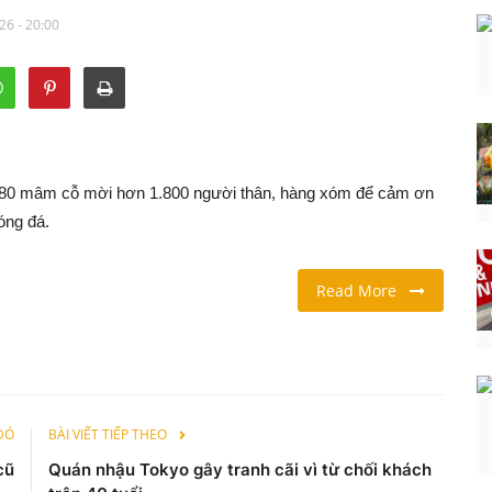
26 - 20:00
 180 mâm cỗ mời hơn 1.800 người thân, hàng xóm để cảm ơn
óng đá.
Read More
 ĐÓ
BÀI VIẾT TIẾP THEO
cũ
Quán nhậu Tokyo gây tranh cãi vì từ chối khách