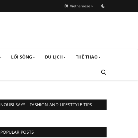
Vietnamese
LỐI SỐNG
DU LỊCH
THỂ THAO
NOUBI SAYS - FASHION AND LIFESTTYLE TIPS
POPULAR POSTS