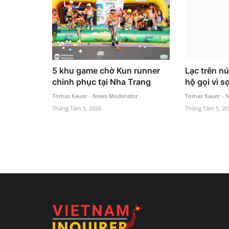
5 khu game chờ Kun runner
Lạc trên nú
chinh phục tại Nha Trang
hộ gọi vì s
Tomas Kauer - News Moderator
Tomas Kauer - 
Tháng Tám 5, 2026
Tháng Tám 5, 20