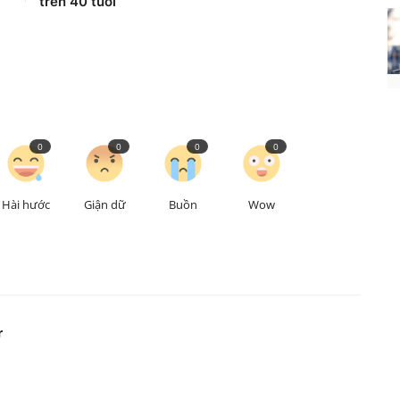
trên 40 tuổi
0
0
0
0
Hài hước
Giận dữ
Buồn
Wow
r