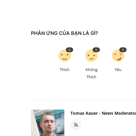
PHẢN ỨNG CỦA BẠN LÀ GÌ?
0
0
0
Thích
Không
Yêu
Thích
Tomas Kauer - News Moderato