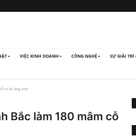
HẬT
VIỆC KINH DOANH
CÔNG NGHỆ
SỰ GIẢI TRÍ
ỗ tri ân làng xóm
ình Bắc làm 180 mâm cỗ