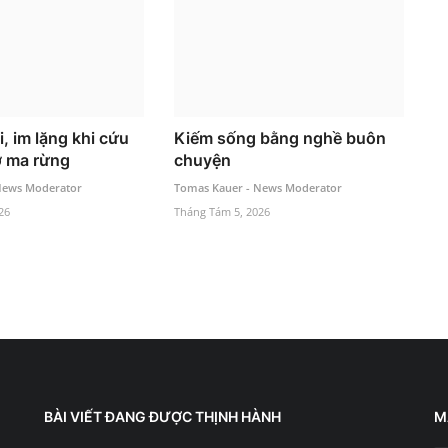
i, im lặng khi cứu
Kiếm sống bằng nghề buôn
ợ ma rừng
chuyện
News Moderator
Tomas Kauer - News Moderator
26
Tháng Tám 5, 2026
BÀI VIẾT ĐANG ĐƯỢC THỊNH HÀNH
M