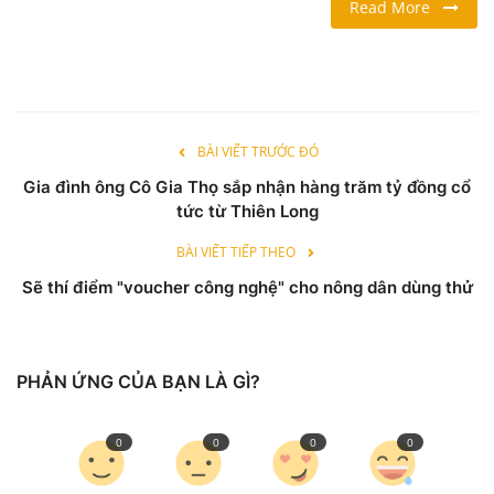
Read More
LỐI SỐNG
DU LỊCH
BÀI VIẾT TRƯỚC ĐÓ
THỂ THAO
Gia đình ông Cô Gia Thọ sắp nhận hàng trăm tỷ đồng cổ
tức từ Thiên Long
Ngôn ngữ
BÀI VIẾT TIẾP THEO
English
Vietnamese
Sẽ thí điểm "voucher công nghệ" cho nông dân dùng thử
PHẢN ỨNG CỦA BẠN LÀ GÌ?
0
0
0
0