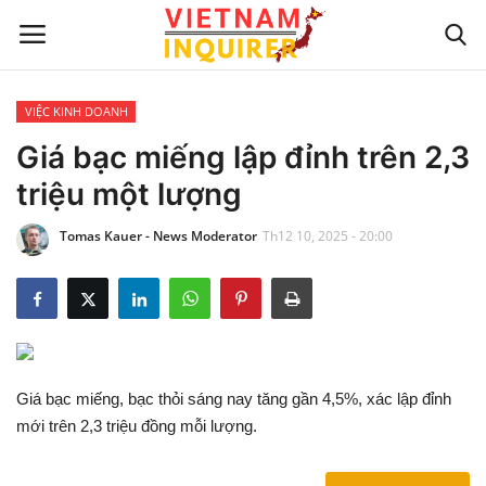
VIỆC KINH DOANH
Trang chủ
Giá bạc miếng lập đỉnh trên 2,3
triệu một lượng
Liên hệ
Tomas Kauer - News Moderator
Th12 10, 2025 - 20:00
TIN TỨC THẾ GIỚI
CẬP NHẬT
VIỆC KINH DOANH
Giá bạc miếng, bạc thỏi sáng nay tăng gần 4,5%, xác lập đỉnh
CÔNG NGHỆ
mới trên 2,3 triệu đồng mỗi lượng.
SỰ GIẢI TRÍ