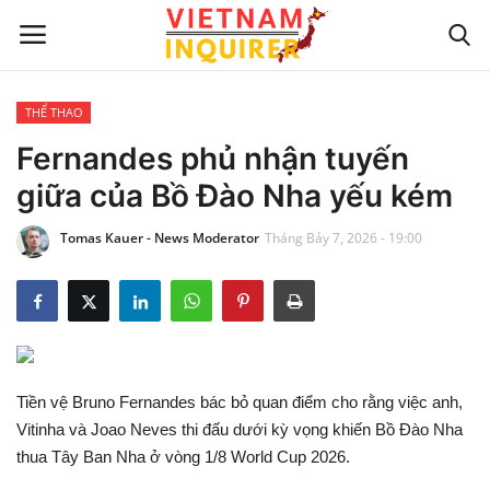
THỂ THAO
Trang chủ
Fernandes phủ nhận tuyến
giữa của Bồ Đào Nha yếu kém
Liên hệ
Tomas Kauer - News Moderator
Tháng Bảy 7, 2026 - 19:00
TIN TỨC THẾ GIỚI
CẬP NHẬT
VIỆC KINH DOANH
Tiền vệ Bruno Fernandes bác bỏ quan điểm cho rằng việc anh,
CÔNG NGHỆ
Vitinha và Joao Neves thi đấu dưới kỳ vọng khiến Bồ Đào Nha
thua Tây Ban Nha ở vòng 1/8 World Cup 2026.
SỰ GIẢI TRÍ