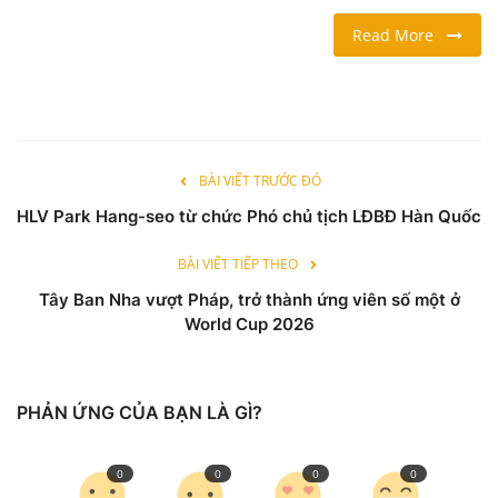
Read More
LỐI SỐNG
DU LỊCH
THỂ THAO
BÀI VIẾT TRƯỚC ĐÓ
HLV Park Hang-seo từ chức Phó chủ tịch LĐBĐ Hàn Quốc
Ngôn ngữ
English
Vietnamese
BÀI VIẾT TIẾP THEO
Tây Ban Nha vượt Pháp, trở thành ứng viên số một ở
World Cup 2026
PHẢN ỨNG CỦA BẠN LÀ GÌ?
0
0
0
0