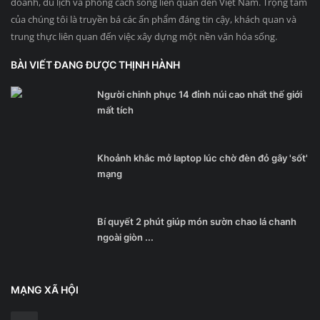
doanh, du lịch và phong cách sống liên quan đến Việt Nam. Trọng tâm
của chúng tôi là truyền bá các ấn phẩm đáng tin cậy, khách quan và
trung thực liên quan đến việc xây dựng một nền văn hóa sống.
BÀI VIẾT ĐANG ĐƯỢC THỊNH HÀNH
Người chinh phục 14 đỉnh núi cao nhất thế giới
mất tích
Khoảnh khắc mở laptop lúc chờ đèn đỏ gây 'sốt'
mạng
Bí quyết 2 phút giúp món sườn chao lá chanh
ngoài giòn ...
MẠNG XÃ HỘI