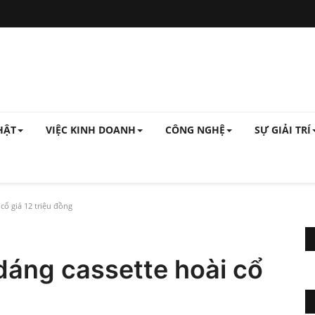
HẬT
VIỆC KINH DOANH
CÔNG NGHỆ
SỰ GIẢI TRÍ
 cổ giá 12 triệu đồng
 dáng cassette hoài cổ