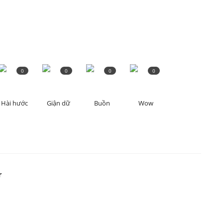
0
0
0
0
Hài hước
Giận dữ
Buồn
Wow
r