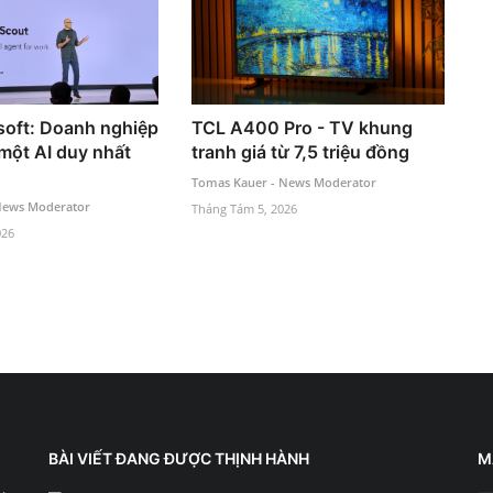
oft: Doanh nghiệp
TCL A400 Pro - TV khung
một AI duy nhất
tranh giá từ 7,5 triệu đồng
Tomas Kauer - News Moderator
News Moderator
Tháng Tám 5, 2026
026
BÀI VIẾT ĐANG ĐƯỢC THỊNH HÀNH
M