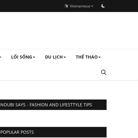
Vietnamese
LỐI SỐNG
DU LỊCH
THỂ THAO
NOUBI SAYS - FASHION AND LIFESTTYLE TIPS
POPULAR POSTS