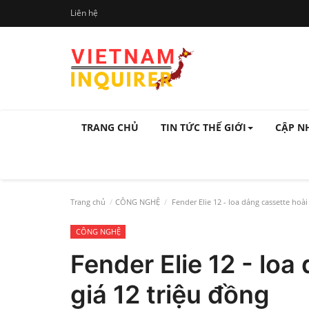
Liên hệ
TRANG CHỦ
TIN TỨC THẾ GIỚI
CẬP N
Trang chủ
CÔNG NGHỆ
Fender Elie 12 - loa dáng cassette hoài
CÔNG NGHỆ
Fender Elie 12 - loa
giá 12 triệu đồng