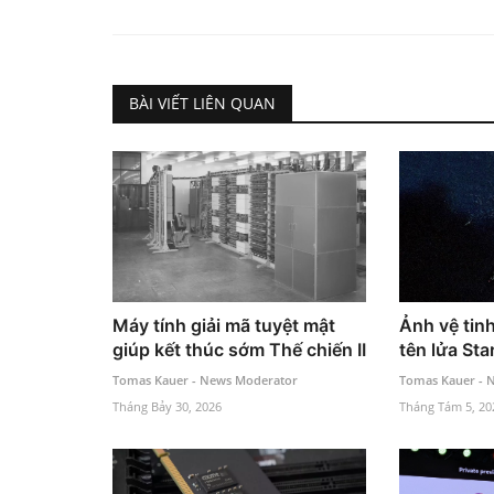
BÀI VIẾT LIÊN QUAN
Máy tính giải mã tuyệt mật
Ảnh vệ tin
giúp kết thúc sớm Thế chiến II
tên lửa Sta
Tomas Kauer - News Moderator
Tomas Kauer - 
Tháng Bảy 30, 2026
Tháng Tám 5, 20