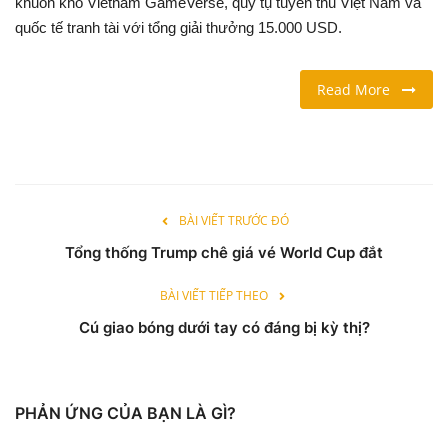
khuôn khổ Vietnam GameVerse, quy tụ tuyển thủ Việt Nam và
quốc tế tranh tài với tổng giải thưởng 15.000 USD.
LỐI SỐNG
Read More
DU LỊCH
THỂ THAO
Ngôn ngữ
BÀI VIẾT TRƯỚC ĐÓ
English
Vietnamese
Tổng thống Trump chê giá vé World Cup đắt
BÀI VIẾT TIẾP THEO
Cú giao bóng dưới tay có đáng bị kỳ thị?
PHẢN ỨNG CỦA BẠN LÀ GÌ?