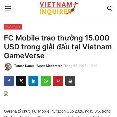
THỂ THAO
Trang chủ
FC Mobile trao thưởng 15.000
USD trong giải đấu tại Vietnam
Liên hệ
GameVerse
TIN TỨC THẾ GIỚI
Tomas Kauer - News Moderator
Tháng 5 8, 2026 - 19:00
CẬP NHẬT
VIỆC KINH DOANH
CÔNG NGHỆ
Garena tổ chức FC Mobile Invitation Cup 2026, ngày 9/5, trong
SỰ GIẢI TRÍ