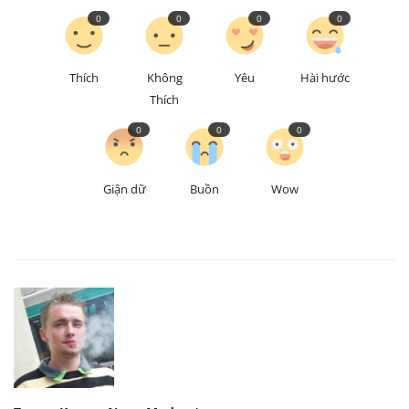
0
0
0
0
Thích
Không
Yêu
Hài hước
Thích
0
0
0
Giận dữ
Buồn
Wow