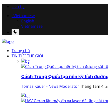
Liên hệ
Vietnamese
English
Vietnamese
Trang chủ
TIN TỨC THẾ GIỚI
Cách Trung Quốc tạo nên kỳ tích đường 
Tomas Kauer - News Moderator
Tháng Tám 4, 