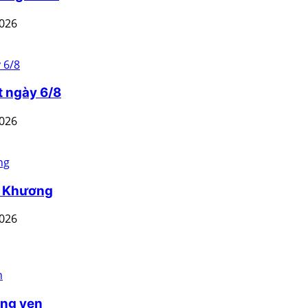
2026
t ngày 6/8
2026
n Khương
2026
ồng yen