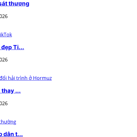
 sát thương
2026
đẹp Ti...
2026
thay ...
2026
 dân t...